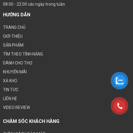
08:00 - 22:00 các ngày trong tuần
HƯỚNG DẪN
TRANG CHỦ
GIỚI THIỆU
SẨN PHẨM
TÌM THEO TÍNH NĂNG
DÀNH CHO THỢ
KHUYẾN MÃI
XẢ KHO
TIN TỨC
LIÊN HỆ
VIDEO REVIEW
CHĂM SÓC KHÁCH HÀNG