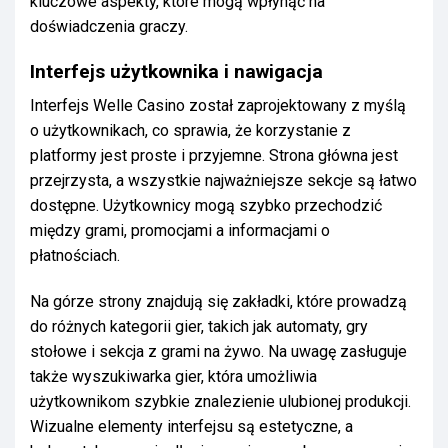
kluczowe aspekty, które mogą wpłynąć na
doświadczenia graczy.
Interfejs użytkownika i nawigacja
Interfejs Welle Casino został zaprojektowany z myślą
o użytkownikach, co sprawia, że korzystanie z
platformy jest proste i przyjemne. Strona główna jest
przejrzysta, a wszystkie najważniejsze sekcje są łatwo
dostępne. Użytkownicy mogą szybko przechodzić
między grami, promocjami a informacjami o
płatnościach.
Na górze strony znajdują się zakładki, które prowadzą
do różnych kategorii gier, takich jak automaty, gry
stołowe i sekcja z grami na żywo. Na uwagę zasługuje
także wyszukiwarka gier, która umożliwia
użytkownikom szybkie znalezienie ulubionej produkcji.
Wizualne elementy interfejsu są estetyczne, a