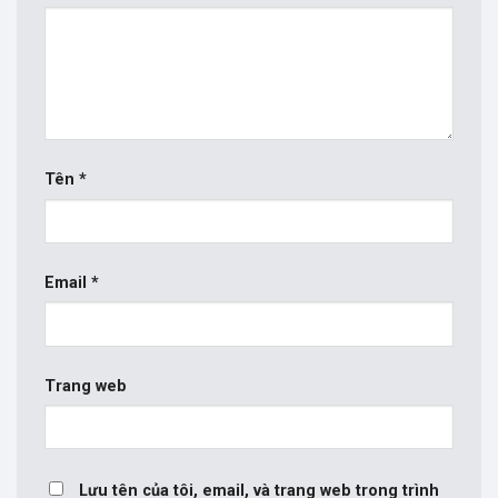
Tên
*
Email
*
Trang web
Lưu tên của tôi, email, và trang web trong trình