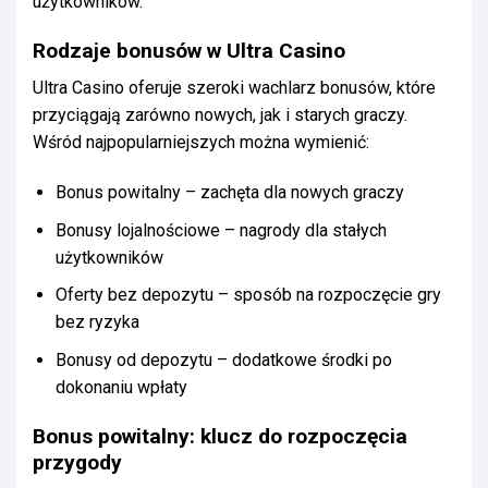
użytkowników.
Rodzaje bonusów w Ultra Casino
Ultra Casino oferuje szeroki wachlarz bonusów, które
przyciągają zarówno nowych, jak i starych graczy.
Wśród najpopularniejszych można wymienić:
Bonus powitalny – zachęta dla nowych graczy
Bonusy lojalnościowe – nagrody dla stałych
użytkowników
Oferty bez depozytu – sposób na rozpoczęcie gry
bez ryzyka
Bonusy od depozytu – dodatkowe środki po
dokonaniu wpłaty
Bonus powitalny: klucz do rozpoczęcia
przygody