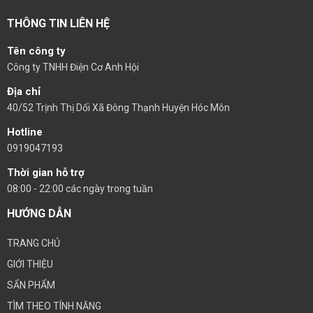
THÔNG TIN LIÊN HỆ
Tên công ty
Công ty TNHH Điện Cơ Anh Hội
Địa chỉ
40/52 Trịnh Thị Dối Xã Đông Thạnh Huyện Hóc Môn
Hotline
0919047193
Thời gian hỗ trợ
08:00 - 22:00 các ngày trong tuần
HƯỚNG DẪN
TRANG CHỦ
GIỚI THIỆU
SẨN PHẨM
TÌM THEO TÍNH NĂNG