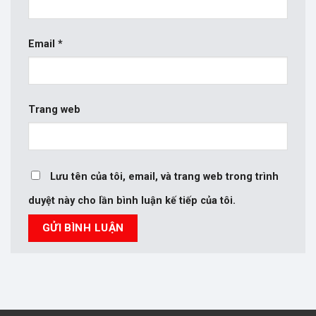
Email
*
Trang web
Lưu tên của tôi, email, và trang web trong trình
duyệt này cho lần bình luận kế tiếp của tôi.