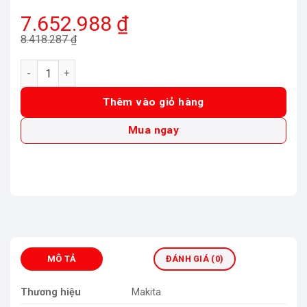
Giá
Giá
7.652.988
₫
gốc
hiện
8.418.287
₫
là:
tại
Radio công trường có chức năng sạc dùng pin và điện Maki
8.418.287 ₫.
là:
7.652.988 ₫.
Thêm vào giỏ hàng
Mua ngay
MÔ TẢ
ĐÁNH GIÁ (0)
Thương hiệu
Makita