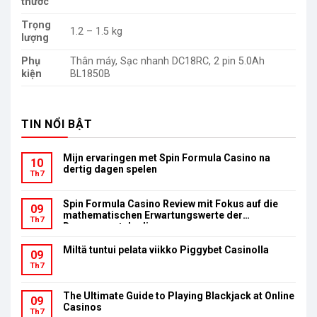
thước
Trọng
1.2 – 1.5 kg
lượng
Phụ
Thân máy, Sạc nhanh DC18RC, 2 pin 5.0Ah
kiện
BL1850B
TIN NỔI BẬT
Mijn ervaringen met Spin Formula Casino na
10
dertig dagen spelen
Th7
Spin Formula Casino Review mit Fokus auf die
09
mathematischen Erwartungswerte der
Th7
Bonusumsatzbedingungen
Miltä tuntui pelata viikko Piggybet Casinolla
09
Th7
The Ultimate Guide to Playing Blackjack at Online
09
Casinos
Th7