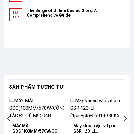
The Surge of Online Casino Sites: A
07
Comprehensive Guide1
Th7
SẢN PHẨM TƯƠNG TỰ
MÁY MÀI
Máy khoan vặn vít pin
GÓC(100MM/570W/CÔN
GSR 120-LI