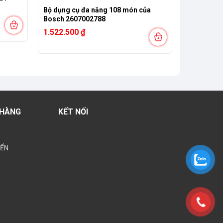
Bộ dụng cụ đa năng 108 món của
Bosch 2607002788
1.522.500
₫
 HÀNG
KẾT NỐI
YỂN