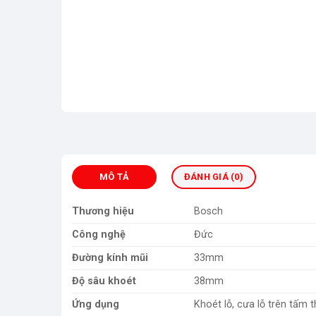
MÔ TẢ
ĐÁNH GIÁ (0)
Thương hiệu
Bosch
Công nghệ
Đức
Đường kính mũi
33mm
Độ sâu khoét
38mm
Ứng dụng
Khoét lỗ, cưa lỗ trên tấm