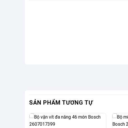
SẢN PHẨM TƯƠNG TỰ