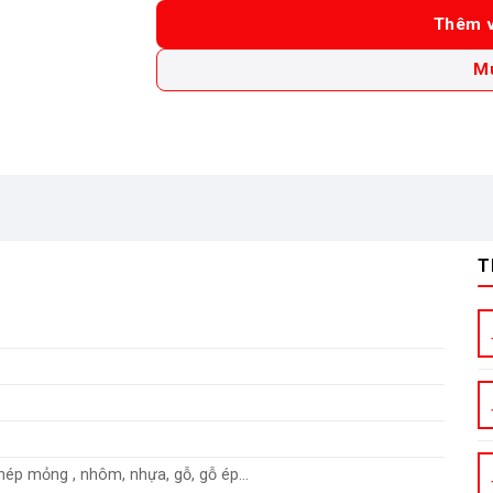
Thêm v
M
T
 thép mỏng , nhôm, nhựa, gỗ, gỗ ép…