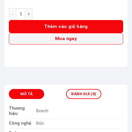
Mũi khoét lỗ 35mm Bosch 2608580410 số lượng
Thêm vào giỏ hàng
Mua ngay
MÔ TẢ
ĐÁNH GIÁ (0)
Thương
Bosch
hiệu
Công nghệ
Đức