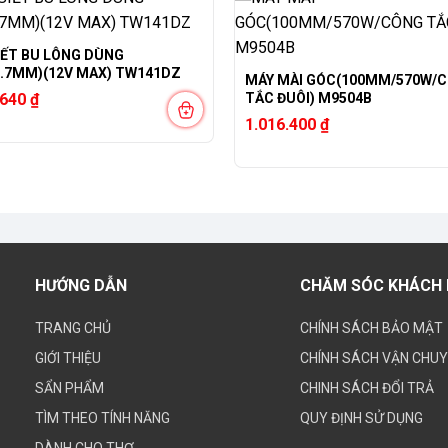
IẾT BU LÔNG DÙNG
2.7MM)(12V MAX) TW141DZ
MÁY MÀI GÓC(100MM/570W/
.640
₫
TẮC ĐUÔI) M9504B
1.016.400
₫
HƯỚNG DẪN
CHĂM SÓC KHÁCH
TRANG CHỦ
CHÍNH SÁCH BẢO MẬT
GIỚI THIỆU
CHÍNH SÁCH VẬN CHU
SẨN PHẨM
CHINH SÁCH ĐỔI TRẢ
TÌM THEO TÍNH NĂNG
QUY ĐỊNH SỬ DỤNG
DÀNH CHO THỢ