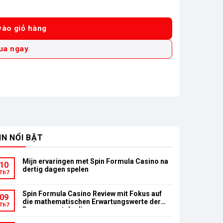
019H90K0 số lượng
ào giỏ hàng
ua ngay
IN NỔI BẬT
Mijn ervaringen met Spin Formula Casino na
10
dertig dagen spelen
Th7
Spin Formula Casino Review mit Fokus auf
09
die mathematischen Erwartungswerte der
Th7
Bonusumsatzbedingungen