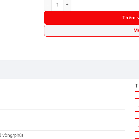
Máy mài góc dùng pin GWS 180-LI (SoLo)-06
Thêm v
M
T
h
0 vòng/phút