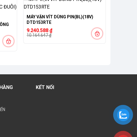
-9%
MÁY VẶN VÍT DÙNG PIN(BL)(18V)
DTD153RTE
CÔNG
Giá
Giá
9.240.588
₫
gốc
hiện
10.164.647
₫
là:
tại
10.164.647 ₫.
là:
9.240.588 ₫.
 HÀNG
KẾT NỐI
YỂN