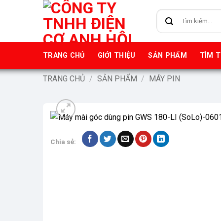
Bỏ
Tìm
qua
kiếm:
nội
dung
TRANG CHỦ
GIỚI THIỆU
SẢN PHẨM
TÌM 
TRANG CHỦ
/
SẢN PHẨM
/
MÁY PIN
Chia sẻ: