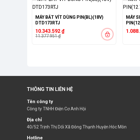
-9%
MÁY BẮT VÍT DÙNG PIN(BL)(18V)
MÁY S
DTD173RTJ
PIN(1
Giá
Giá
10.343.592
₫
1.088
gốc
hiện
11.377.951
₫
là:
tại
11.377.951 ₫.
là:
10.343.592 ₫.
THÔNG TIN LIÊN HỆ
Tên công ty
Công ty TNHH Điện Cơ Anh Hội
Địa chỉ
40/52 Trịnh Thị Dối Xã Đông Thạnh Huyện Hóc Môn
Hotline