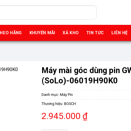
THEO HÃNG
KHUYẾN MÃI
XẢ KHO
TIN TỨC
LIÊN HỆ
Máy mài góc dùng pin G
(SoLo)-06019H90K0
Danh mục:
Máy Pin
Thương hiệu:
BOSCH
2.945.000
₫