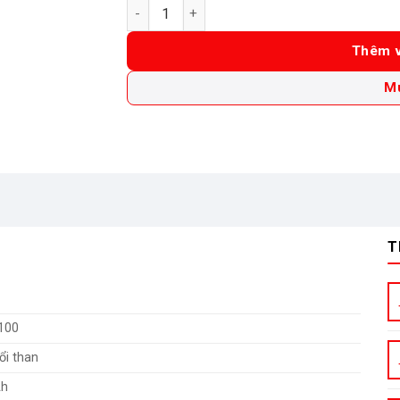
Máy Mài Góc Dùng Pin DongCheng 20V DCSM0
Thêm v
M
T
100
ổi than
Ah