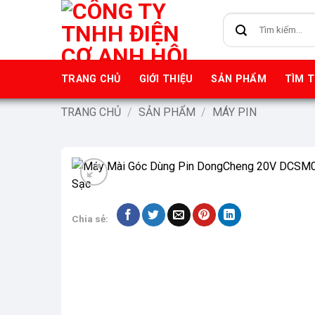
Bỏ
Tìm
qua
kiếm:
nội
dung
TRANG CHỦ
GIỚI THIỆU
SẢN PHẨM
TÌM 
TRANG CHỦ
/
SẢN PHẨM
/
MÁY PIN
Chia sẻ: