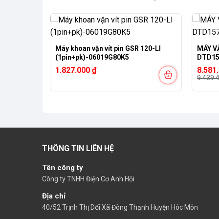
-9%
)(18V)
Máy khoan vặn vít pin GSR 120-LI
MÁY VẶ
(1pin+pk)-06019G80K5
DTD15
Giá
Giá
1.827.000
₫
8.581
gốc
hiện
9.439.
là:
tại
9.439.
là:
8.581.
THÔNG TIN LIÊN HỆ
Tên công ty
Công ty TNHH Điện Cơ Anh Hội
Địa chỉ
40/52 Trịnh Thị Dối Xã Đông Thạnh Huyện Hóc Môn