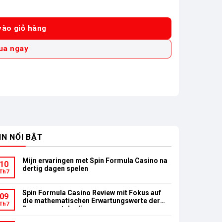
3-100 2 Pin 1 Sạc số lượng
ào giỏ hàng
ua ngay
IN NỔI BẬT
Mijn ervaringen met Spin Formula Casino na
10
dertig dagen spelen
Th7
Spin Formula Casino Review mit Fokus auf
09
die mathematischen Erwartungswerte der
Th7
Bonusumsatzbedingungen