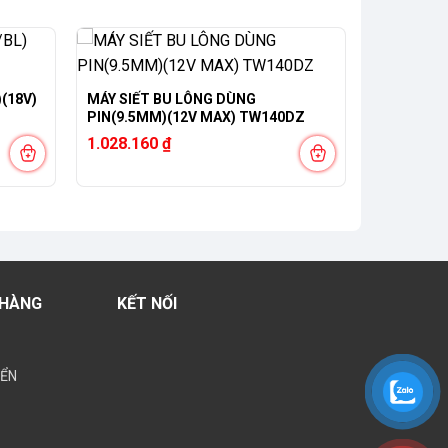
(18V)
MÁY SIẾT BU LÔNG DÙNG
PIN(9.5MM)(12V MAX) TW140DZ
1.028.160
₫
 HÀNG
KẾT NỐI
YỂN