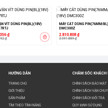
-9%
N VÍT DÙNG PIN(BL)(18V)
MÁY CẮT DÙNG PIN(76MM/BL)
7RTJ
DMC300Z
Giá
Giá
.356
₫
2.810.808
₫
gốc
hiện
492
₫
3.091.889
₫
là:
tại
492 ₫.
3.091.889 ₫.
là:
356 ₫.
2.810.808 ₫.
HƯỚNG DẪN
CHĂM SÓC KHÁCH
TRANG CHỦ
CHÍNH SÁCH BẢO MẬT
GIỚI THIỆU
CHÍNH SÁCH VẬN CHU
SẨN PHẨM
CHINH SÁCH ĐỔI TRẢ
TÌM THEO TÍNH NĂNG
QUY ĐỊNH SỬ DỤNG