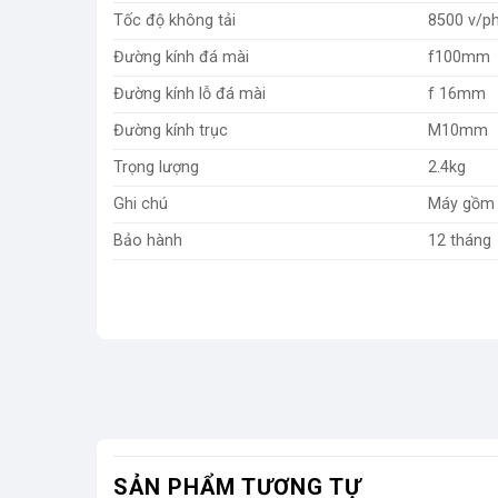
Tốc độ không tải
8500 v/p
Đường kính đá mài
f100mm
Đường kính lỗ đá mài
f 16mm
Đường kính trục
M10mm
Trọng lượng
2.4kg
Ghi chú
Máy gồm 
Bảo hành
12 tháng
SẢN PHẨM TƯƠNG TỰ