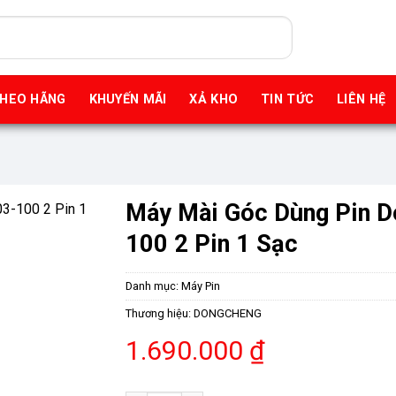
THEO HÃNG
KHUYẾN MÃI
XẢ KHO
TIN TỨC
LIÊN HỆ
Máy Mài Góc Dùng Pin 
100 2 Pin 1 Sạc
Danh mục:
Máy Pin
Thương hiệu:
DONGCHENG
1.690.000
₫