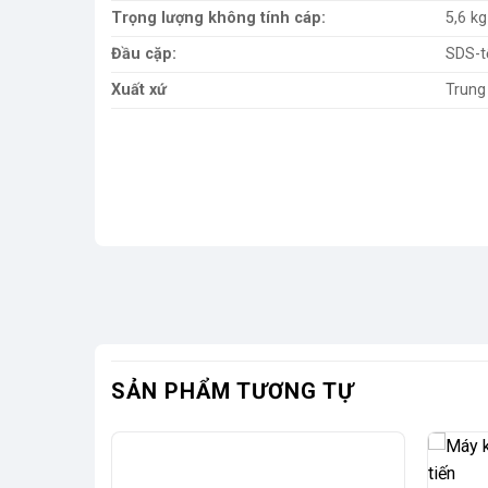
Trọng lượng không tính cáp:
5,6 kg
Đầu cặp:
SDS-t
Xuất xứ
Trung
SẢN PHẨM TƯƠNG TỰ