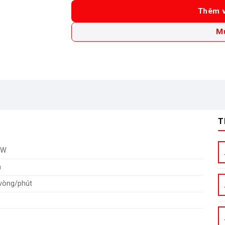
Thêm v
M
T
 W
h
vòng/phút