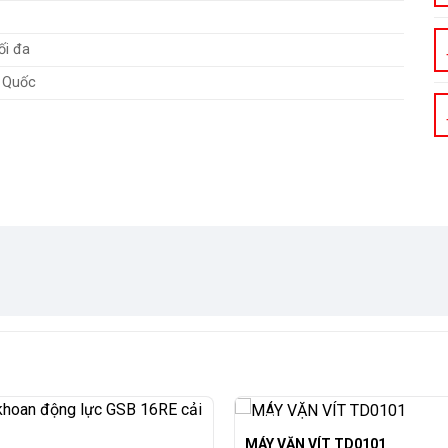
ối đa
 Quốc
-9%
MÁY VẶN VÍT TD0101