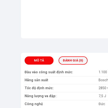
MÔ TẢ
ĐÁNH GIÁ (0)
Đầu vào công suất định mức:
1.100
Hãng sản xuất
Bosc
Tốc độ định mức:
2850 
Năng lượng va đập:
7,5 J
Công nghệ
Đức