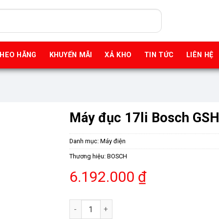
THEO HÃNG
KHUYẾN MÃI
XẢ KHO
TIN TỨC
LIÊN HỆ
Máy đục 17li Bosch GS
Danh mục:
Máy điện
Thương hiệu:
BOSCH
6.192.000
₫
Máy đục 17li Bosch GSH5 - 06113370K0 số l