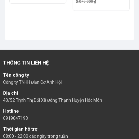
gốc
hiện
2.070.000
₫
là:
tại
2.070.000 ₫.
là:
1.594.000 ₫.
THÔNG TIN LIÊN HỆ
Tên công ty
Công ty TNHH Điện Cơ Anh Hội
Địa chỉ
40/52 Trịnh Thị Dối Xã Đông Thạnh Huyện Hóc Môn
Hotline
0919047193
Thời gian hỗ trợ
08:00 - 22:00 các ngày trong tuần