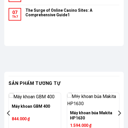
The Surge of Online Casino Sites: A
07
Comprehensive Guide1
Th7
SẢN PHẨM TƯƠNG TỰ
-23%
Máy khoan GBM 400
Máy khoan búa Makita
HP1630
844.000
₫
Giá
Giá
1.594.000
₫