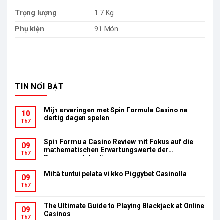
Trọng lượng
1.7 Kg
Phụ kiện
91 Món
TIN NỔI BẬT
Mijn ervaringen met Spin Formula Casino na
10
dertig dagen spelen
Th7
Spin Formula Casino Review mit Fokus auf die
09
mathematischen Erwartungswerte der
Th7
Bonusumsatzbedingungen
Miltä tuntui pelata viikko Piggybet Casinolla
09
Th7
The Ultimate Guide to Playing Blackjack at Online
09
Casinos
Th7