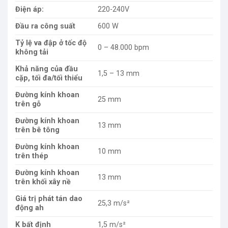
Điện áp:
220-240V
Đầu ra công suất
600 W
Tỷ lệ va đập ở tốc độ
0 – 48.000 bpm
không tải
Khả năng của đầu
1,5 – 13 mm
cặp, tối đa/tối thiểu
Đường kính khoan
25 mm
trên gỗ
Đường kính khoan
13 mm
trên bê tông
Đường kính khoan
10 mm
trên thép
Đường kính khoan
13 mm
trên khối xây nề
Giá trị phát tán dao
25,3 m/s²
động ah
K bất định
1,5 m/s²