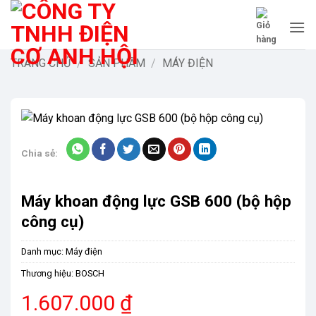
Bỏ
qua
nội
dung
TRANG CHỦ
/
SẢN PHẨM
/
MÁY ĐIỆN
Chia sẻ:
Máy khoan động lực GSB 600 (bộ hộp
công cụ)
Danh mục:
Máy điện
Thương hiệu:
BOSCH
1.607.000
₫