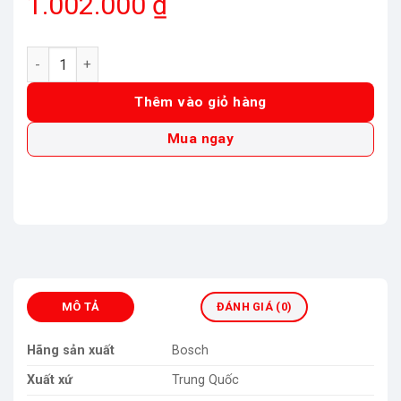
1.002.000
₫
Máy cắt cỏ cầm tay Bosch EasyGrassCut 23 06008C1H01 số l
Thêm vào giỏ hàng
Mua ngay
MÔ TẢ
ĐÁNH GIÁ (0)
Hãng sản xuất
Bosch
Xuất xứ
Trung Quốc