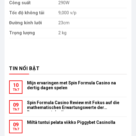
Công suất
290W
Tốc độ không tải
9,000 v/p
Đường kính lưỡi
23cm
Trọng lượng
2 kg
TIN NỔI BẬT
Mijn ervaringen met Spin Formula Casino na
10
dertig dagen spelen
Th7
Spin Formula Casino Review mit Fokus auf die
09
mathematischen Erwartungswerte der
Th7
Bonusumsatzbedingungen
Miltä tuntui pelata viikko Piggybet Casinolla
09
Th7