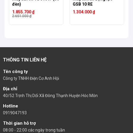
đèn)
GSB 10 RE
Giá
Giá
1.855.700
₫
1.304.000
₫
gốc
hiện
2.651.000
₫
là:
tại
2.651.000 ₫.
là:
1.855.700 ₫.
THÔNG TIN LIÊN HỆ
Tên công ty
Công ty TNHH Điện Cơ Anh Hội
Địa chỉ
40/52 Trịnh Thị Dối Xã Đông Thạnh Huyện Hóc Môn
Hotline
0919047193
Thời gian hỗ trợ
08:00 - 22:00 các ngày trong tuần