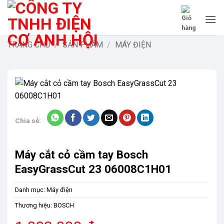
Bỏ
qua
nội
dung
TRANG CHỦ
/
SẢN PHẨM
/
MÁY ĐIỆN
Chia sẻ:
Máy cắt cỏ cầm tay Bosch
EasyGrassCut 23 06008C1H01
Danh mục:
Máy điện
Thương hiệu:
BOSCH