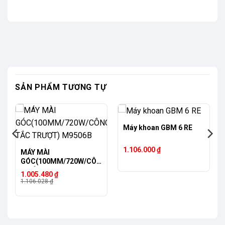
SẢN PHẨM TƯƠNG TỰ
-9%
Máy khoan GBM 6 RE
1.106.000
₫
MÁY MÀI
GÓC(100MM/720W/CÔN
G TẮC TRƯỢT) M9506B
Giá
Giá
1.005.480
₫
gốc
hiện
1.106.028
₫
là:
tại
1.106.028 ₫.
là:
1.005.480 ₫.