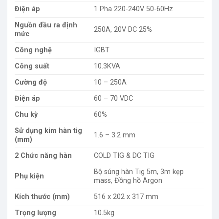
Điện áp
1 Pha 220-240V 50-60Hz
Nguồn đầu ra định
250A, 20V DC 25%
mức
Công nghệ
IGBT
Công suất
10.3KVA
Cường độ
10 – 250A
Điện áp
60 – 70 VDC
Chu kỳ
60%
Sử dụng kim hàn tig
1.6 – 3.2 mm
(mm)
2 Chức năng hàn
COLD TIG & DC TIG
Bộ súng hàn Tig 5m, 3m kẹp
Phụ kiện
mass, Đồng hồ Argon
Kích thước (mm)
516 x 202 x 317 mm
Trọng lượng
10.5kg