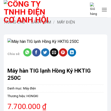
Bỏ
qua
nội
dung
TRANG CHỦ
/
SẢN PHẨM
/
MÁY ĐIỆN
Chia sẻ:
Máy hàn TIG lạnh Hồng Ký HKTIG
250C
Danh mục:
Máy điện
Thương hiệu:
HONGKI
7.700.000
₫