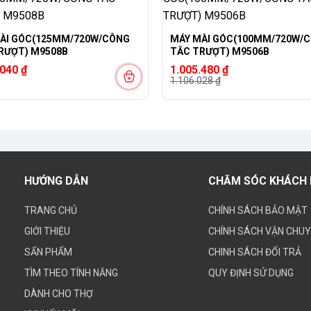
ÀI GÓC(125MM/720W/CÔNG
MÁY MÀI GÓC(100MM/720W/
RƯỢT) M9508B
TẮC TRƯỢT) M9506B
Giá
Giá
.040
₫
1.005.480
₫
gốc
hiện
1.106.028
₫
là:
tại
1.106.028 ₫.
là:
1.005.480 ₫.
HƯỚNG DẪN
CHĂM SÓC KHÁCH
TRANG CHỦ
CHÍNH SÁCH BẢO MẬT
GIỚI THIỆU
CHÍNH SÁCH VẬN CHU
SẨN PHẨM
CHINH SÁCH ĐỔI TRẢ
TÌM THEO TÍNH NĂNG
QUY ĐỊNH SỬ DỤNG
DÀNH CHO THỢ