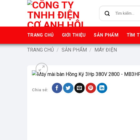
Bỏ
Tìm
qua
kiếm:
nội
dung
TRANG CHỦ
GIỚI THIỆU
SẢN PHẨM
TÌM 
TRANG CHỦ
/
SẢN PHẨM
/
MÁY ĐIỆN
Chia sẻ: