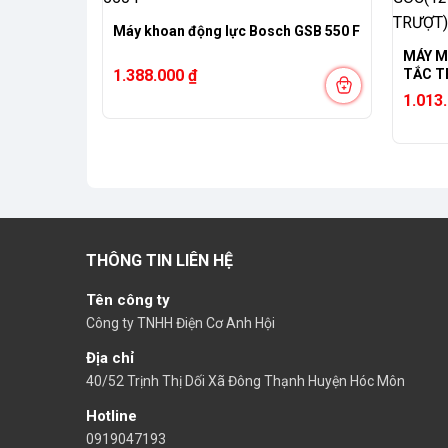
00 (Bộ 100
Máy khoan động lực Bosch GSB 550 F
MÁY M
1.388.000
₫
TẮC T
1.013
THÔNG TIN LIÊN HỆ
Tên công ty
Công ty TNHH Điện Cơ Anh Hội
Địa chỉ
40/52 Trịnh Thị Dối Xã Đông Thạnh Huyện Hóc Môn
Hotline
0919047193