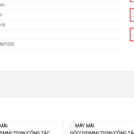
mm
m
v/p
180*255
-9%