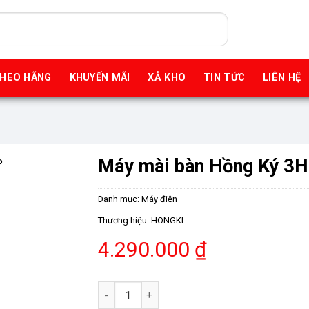
THEO HÃNG
KHUYẾN MÃI
XẢ KHO
TIN TỨC
LIÊN HỆ
Máy mài bàn Hồng Ký 3
Danh mục:
Máy điện
Thương hiệu:
HONGKI
4.290.000
₫
Máy mài bàn Hồng Ký 3Hp 380V 2800 - MB3H