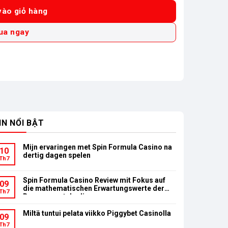
ào giỏ hàng
ua ngay
IN NỔI BẬT
Mijn ervaringen met Spin Formula Casino na
10
dertig dagen spelen
Th7
Spin Formula Casino Review mit Fokus auf
09
die mathematischen Erwartungswerte der
Th7
Bonusumsatzbedingungen
Miltä tuntui pelata viikko Piggybet Casinolla
09
Th7