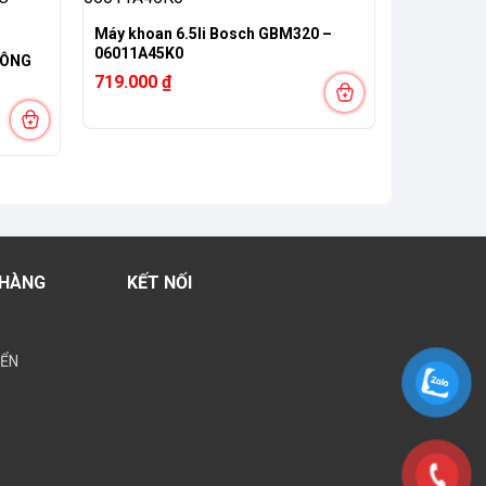
Máy khoan 6.5li Bosch GBM320 –
06011A45K0
CÔNG
719.000
₫
 HÀNG
KẾT NỐI
YỂN