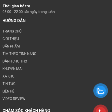
Thời gian hỗ trợ
08:00 - 22:00 các ngày trong tuần
HƯỚNG DẪN
TRANG CHỦ
GIỚI THIỆU
SẨN PHẨM
TÌM THEO TÍNH NĂNG
DÀNH CHO THỢ
KHUYẾN MÃI
XẢ KHO
TIN TỨC
LIÊN HỆ
VIDEO REVIEW
CHĂM SÓC KHÁCH HÀNG