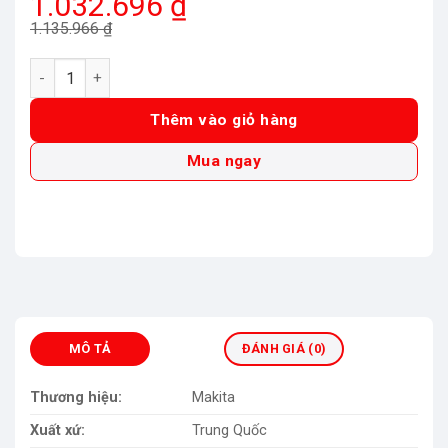
Giá
Giá
1.032.696
₫
gốc
hiện
1.135.966
₫
là:
tại
Máy khoan vặn vít dùng pin Makita DF030DZ 10.8V (Chưa kèm
1.135.966 ₫.
là:
1.032.696 ₫.
Thêm vào giỏ hàng
Mua ngay
MÔ TẢ
ĐÁNH GIÁ (0)
Thương hiệu:
Makita
Xuất xứ:
Trung Quốc