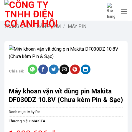
Bỏ
qua
nội
dung
TRANG CHỦ
/
SẢN PHẨM
/
MÁY PIN
-9%
Chia sẻ:
Máy khoan vặn vít dùng pin Makita
DF030DZ 10.8V (Chưa kèm Pin & Sạc)
Danh mục:
Máy Pin
Thương hiệu:
MAKITA