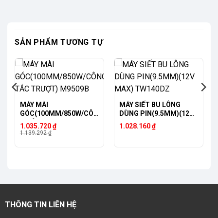
SẢN PHẨM TƯƠNG TỰ
-9%
MÁY MÀI
MÁY SIẾT BU LÔNG
GÓC(100MM/850W/CÔN
DÙNG PIN(9.5MM)(12V
G TẮC TRƯỢT) M9509B
MAX) TW140DZ
Giá
Giá
1.035.720
₫
1.028.160
₫
gốc
hiện
1.139.292
₫
là:
tại
1.139.292 ₫.
là:
1.035.720 ₫.
THÔNG TIN LIÊN HỆ