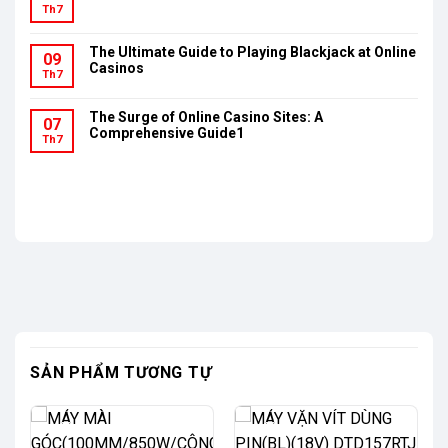
Th7
The Ultimate Guide to Playing Blackjack at Online
09
Casinos
Th7
The Surge of Online Casino Sites: A
07
Comprehensive Guide1
Th7
SẢN PHẨM TƯƠNG TỰ
-9%
-9%