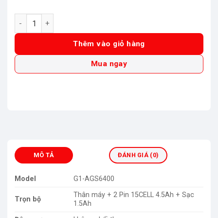
Máy cắt mài 3 tốc độ dùng pin (GEN1) G1-AGS6400 số lượng
Thêm vào giỏ hàng
Mua ngay
MÔ TẢ
ĐÁNH GIÁ (0)
Model
G1-AGS6400
Thân máy + 2 Pin 15CELL 4.5Ah + Sạc
Trọn bộ
1.5Ah