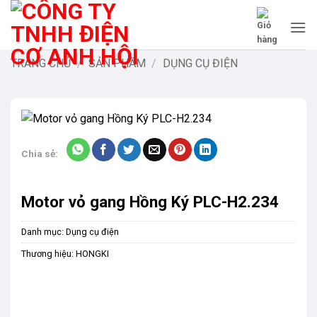
Bỏ
qua
nội
dung
TRANG CHỦ
/
SẢN PHẨM
/
DỤNG CỤ ĐIỆN
Chia sẻ:
Motor vỏ gang Hồng Ký PLC-H2.234
Danh mục:
Dụng cụ điện
Thương hiệu:
HONGKI