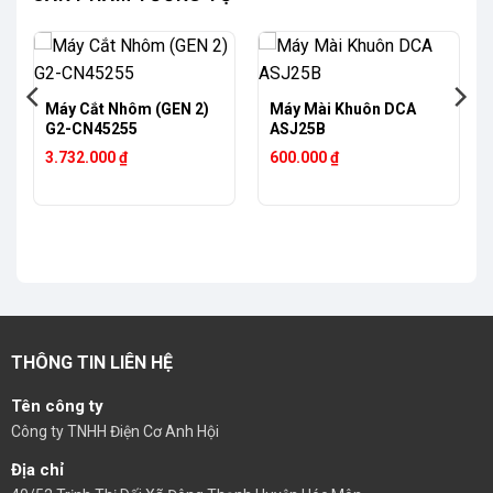
Máy Cắt Nhôm (GEN 2)
Máy Mài Khuôn DCA
G2-CN45255
ASJ25B
3.732.000
₫
600.000
₫
THÔNG TIN LIÊN HỆ
Tên công ty
Công ty TNHH Điện Cơ Anh Hội
Địa chỉ