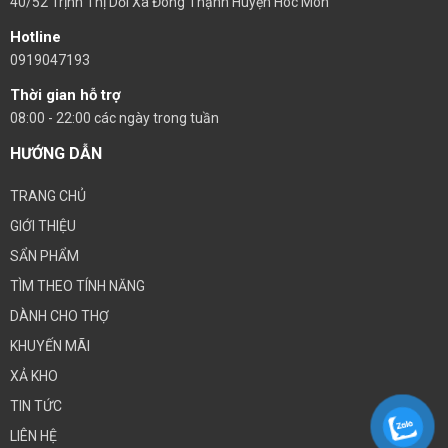
40/52 Trịnh Thị Dối Xã Đông Thạnh Huyện Hóc Môn
Hotline
0919047193
Thời gian hỗ trợ
08:00 - 22:00 các ngày trong tuần
HƯỚNG DẪN
TRANG CHỦ
GIỚI THIỆU
SẨN PHẨM
TÌM THEO TÍNH NĂNG
DÀNH CHO THỢ
KHUYẾN MÃI
XẢ KHO
TIN TỨC
LIÊN HỆ