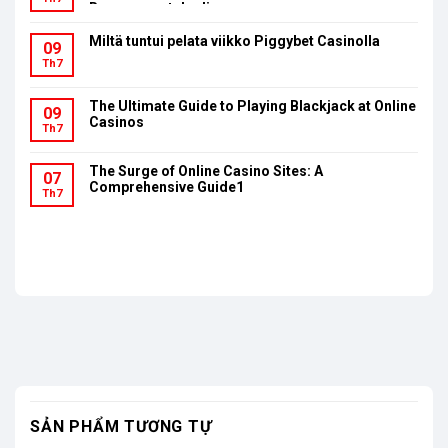
Bonusumsatzbedingungen
Miltä tuntui pelata viikko Piggybet Casinolla
09
Th7
The Ultimate Guide to Playing Blackjack at Online
09
Casinos
Th7
The Surge of Online Casino Sites: A
07
Comprehensive Guide1
Th7
SẢN PHẨM TƯƠNG TỰ