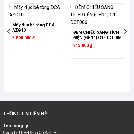
Máy đục bê tông DCA
AZG10
ĐÈM CHIẾU SÁNG TÍCH
ĐIỆN (GEN1) G1-DCT006
5.890.000
₫
313.000
₫
THÔNG TIN LIÊN HỆ
Tên công ty
Công ty TNHH Điện Cơ Anh Hội