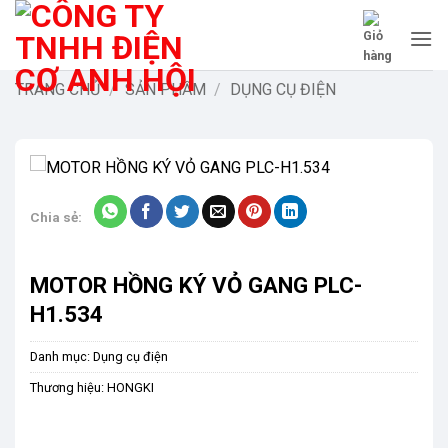
Bỏ
qua
nội
dung
TRANG CHỦ
/
SẢN PHẨM
/
DỤNG CỤ ĐIỆN
Chia sẻ:
MOTOR HỒNG KÝ VỎ GANG PLC-
H1.534
Danh mục:
Dụng cụ điện
Thương hiệu:
HONGKI