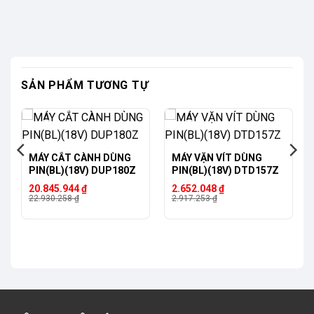
SẢN PHẨM TƯƠNG TỰ
-9%
-9%
MÁY CẮT CÀNH DÙNG
MÁY VẶN VÍT DÙNG
PIN(BL)(18V) DUP180Z
PIN(BL)(18V) DTD157Z
Giá
Giá
Giá
Giá
20.845.944
₫
2.652.048
₫
gốc
hiện
gốc
hiện
22.930.258
₫
2.917.253
₫
là:
tại
là:
tại
22.930.258 ₫.
là:
2.917.253 ₫.
là:
20.845.944 ₫.
2.652.048 ₫.