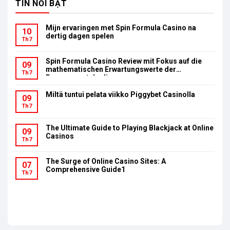
TIN NỔI BẬT
Mijn ervaringen met Spin Formula Casino na
10
dertig dagen spelen
Th7
Spin Formula Casino Review mit Fokus auf die
09
mathematischen Erwartungswerte der
Th7
Bonusumsatzbedingungen
Miltä tuntui pelata viikko Piggybet Casinolla
09
Th7
The Ultimate Guide to Playing Blackjack at Online
09
Casinos
Th7
The Surge of Online Casino Sites: A
07
Comprehensive Guide1
Th7