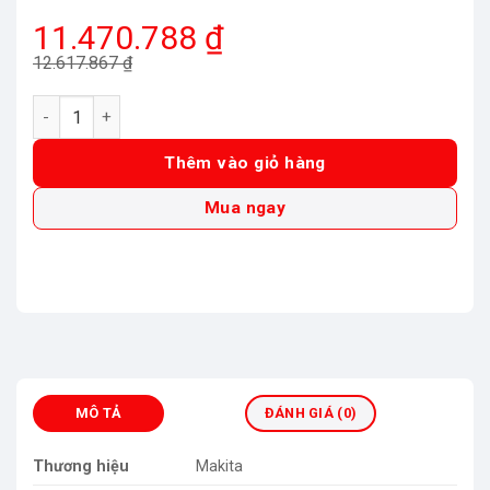
Giá
Giá
11.470.788
₫
gốc
hiện
12.617.867
₫
là:
tại
Máy hút bụi dùng pin (KHÔ)(BL)(40V MAXX2) Makita VC005GL
12.617.867 ₫.
là:
11.470.788 ₫.
Thêm vào giỏ hàng
Mua ngay
MÔ TẢ
ĐÁNH GIÁ (0)
Thương hiệu
Makita