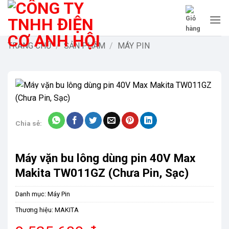
Bỏ
qua
nội
dung
TRANG CHỦ
/
SẢN PHẨM
/
MÁY PIN
-9%
Chia sẻ:
Máy vặn bu lông dùng pin 40V Max
Makita TW011GZ (Chưa Pin, Sạc)
Danh mục:
Máy Pin
Thương hiệu:
MAKITA