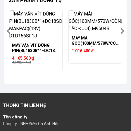
SẢN PHẨM TƯƠNG TỰ
-9%
MÁY MÀI
GÓC(100MM/570W/CÔN
MÁY VẶN VÍT DÙNG
G TẮC ĐUÔI) M9504B
PIN(BL1830B*1+DC18S
1.016.400
₫
D+THÙNG MAKPAC)
Giá
Giá
4.165.560
₫
(18V) DTD156SF1J
gốc
hiện
4.582.116
₫
là:
tại
4.582.116 ₫.
là:
4.165.560 ₫.
THÔNG TIN LIÊN HỆ
Tên công ty
Công ty TNHH Điện Cơ Anh Hội