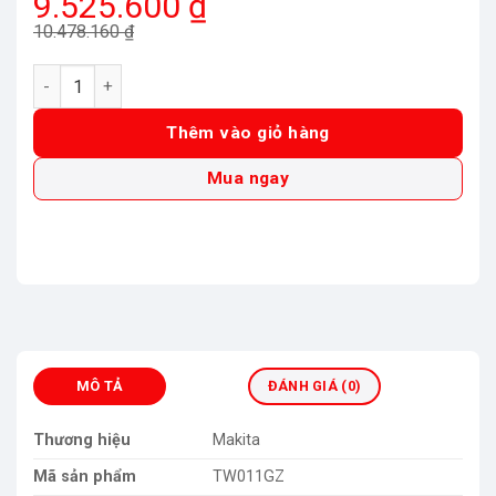
Giá
Giá
9.525.600
₫
gốc
hiện
10.478.160
₫
là:
tại
Máy vặn bu lông dùng pin 40V Max Makita TW011GZ (Chưa Pi
10.478.160 ₫.
là:
9.525.600 ₫.
Thêm vào giỏ hàng
Mua ngay
MÔ TẢ
ĐÁNH GIÁ (0)
Thương hiệu
Makita
Mã sản phẩm
TW011GZ