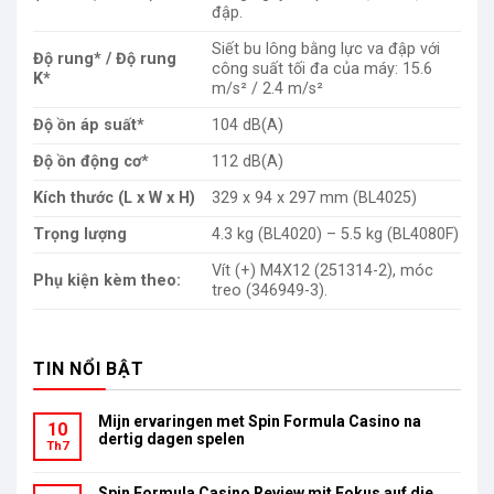
đập.
Siết bu lông bằng lực va đập với
Độ rung* / Độ rung
công suất tối đa của máy: 15.6
K*
m/s² / 2.4 m/s²
Độ ồn áp suất*
104 dB(A)
Độ ồn động cơ*
112 dB(A)
Kích thước (L x W x H)
329 x 94 x 297 mm (BL4025)
Trọng lượng
4.3 kg (BL4020) – 5.5 kg (BL4080F)
Vít (+) M4X12 (251314-2), móc
Phụ kiện kèm theo:
treo (346949-3).
TIN NỔI BẬT
Mijn ervaringen met Spin Formula Casino na
10
dertig dagen spelen
Th7
Spin Formula Casino Review mit Fokus auf die