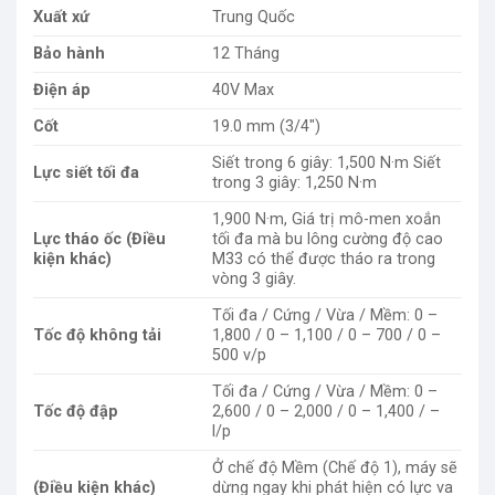
Xuất xứ
Trung Quốc
Bảo hành
12 Tháng
Điện áp
40V Max
Cốt
19.0 mm (3/4″)
Siết trong 6 giây: 1,500 N·m Siết
Lực siết tối đa
trong 3 giây: 1,250 N·m
1,900 N·m, Giá trị mô-men xoắn
Lực tháo ốc (Điều
tối đa mà bu lông cường độ cao
kiện khác)
M33 có thể được tháo ra trong
vòng 3 giây.
Tối đa / Cứng / Vừa / Mềm: 0 –
Tốc độ không tải
1,800 / 0 – 1,100 / 0 – 700 / 0 –
500 v/p
Tối đa / Cứng / Vừa / Mềm: 0 –
Tốc độ đập
2,600 / 0 – 2,000 / 0 – 1,400 / –
l/p
Ở chế độ Mềm (Chế độ 1), máy sẽ
(Điều kiện khác)
dừng ngay khi phát hiện có lực va