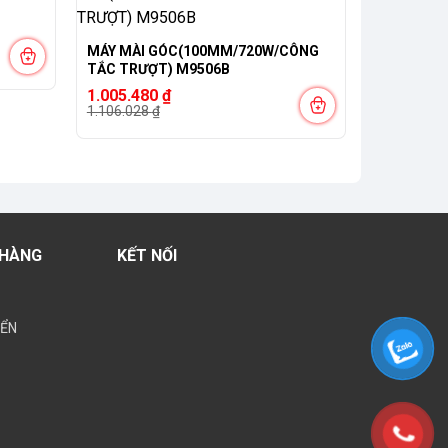
MÁY MÀI GÓC(100MM/720W/CÔNG
TẮC TRƯỢT) M9506B
Giá
Giá
1.005.480
₫
gốc
hiện
1.106.028
₫
là:
tại
1.106.028 ₫.
là:
1.005.480 ₫.
 HÀNG
KẾT NỐI
YỂN