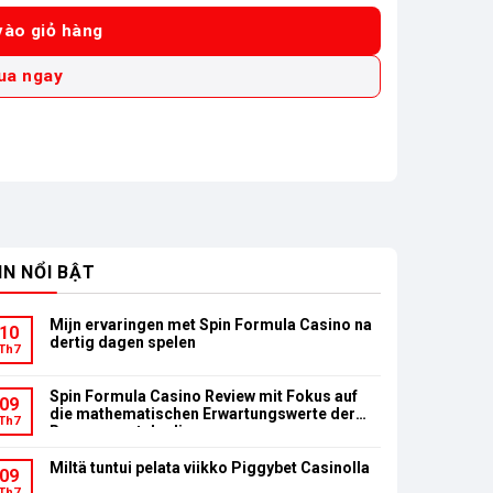
ào giỏ hàng
ua ngay
IN NỔI BẬT
Mijn ervaringen met Spin Formula Casino na
10
dertig dagen spelen
Th7
Spin Formula Casino Review mit Fokus auf
09
die mathematischen Erwartungswerte der
Th7
Bonusumsatzbedingungen
Miltä tuntui pelata viikko Piggybet Casinolla
09
Th7