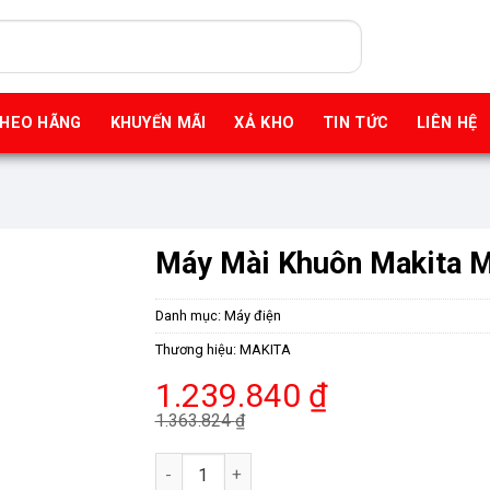
THEO HÃNG
KHUYẾN MÃI
XẢ KHO
TIN TỨC
LIÊN HỆ
Máy Mài Khuôn Makita 
Danh mục:
Máy điện
Thương hiệu:
MAKITA
Giá
Giá
1.239.840
₫
gốc
hiện
1.363.824
₫
là:
tại
Máy Mài Khuôn Makita M9100B (6mm) số lư