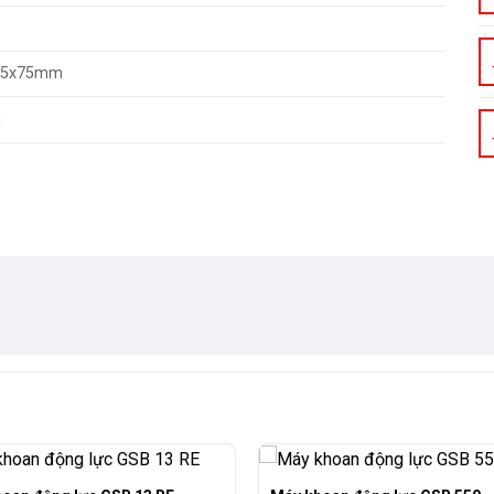
75x75mm
g