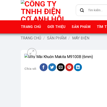
Bỏ
Tìm
qua
kiếm:
nội
dung
TRANG CHỦ
GIỚI THIỆU
SẢN PHẨM
TÌM 
TRANG CHỦ
/
SẢN PHẨM
/
MÁY ĐIỆN
-9%
Chia sẻ: