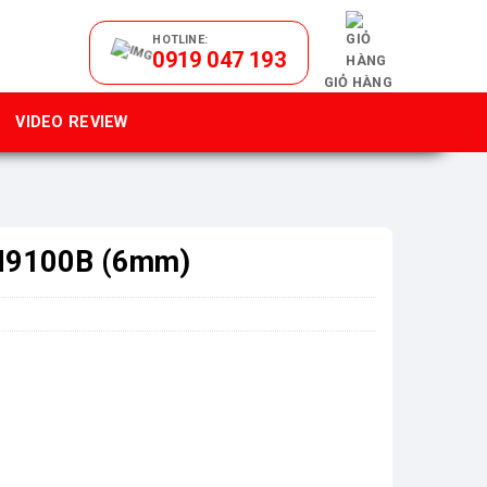
HOTLINE:
0919 047 193
GIỎ HÀNG
VIDEO REVIEW
M9100B (6mm)
ợng