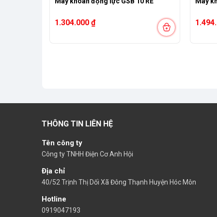
Máy khoan động lực GSB 10 RE
Máy kh
1.304.000
₫
1.494
THÔNG TIN LIÊN HỆ
Tên công ty
Công ty TNHH Điện Cơ Anh Hội
Địa chỉ
40/52 Trịnh Thị Dối Xã Đông Thạnh Huyện Hóc Môn
Hotline
0919047193