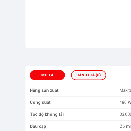
MÔ TẢ
ĐÁNH GIÁ (0)
Hãng sản xuất
Makit
Công suất
480 
Tốc độ không tải
33.00
Đầu cặp
Ø6 m