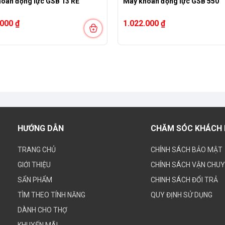
oan động lực GSB 13 RE
Máy khoan động lực GSB 550
.000
₫
1.022.000
₫
HƯỚNG DẪN
CHĂM SÓC KHÁCH
TRANG CHỦ
CHÍNH SÁCH BẢO MẬT
GIỚI THIỆU
CHÍNH SÁCH VẬN CHU
SẨN PHẨM
CHINH SÁCH ĐỔI TRẢ
TÌM THEO TÍNH NĂNG
QUY ĐỊNH SỬ DỤNG
DÀNH CHO THỢ