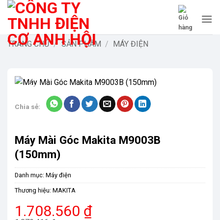
Bỏ
qua
nội
dung
TRANG CHỦ
/
SẢN PHẨM
/
MÁY ĐIỆN
-9%
Chia sẻ:
Máy Mài Góc Makita M9003B
(150mm)
Danh mục:
Máy điện
Thương hiệu:
MAKITA
Giá
Giá
1.708.560
₫