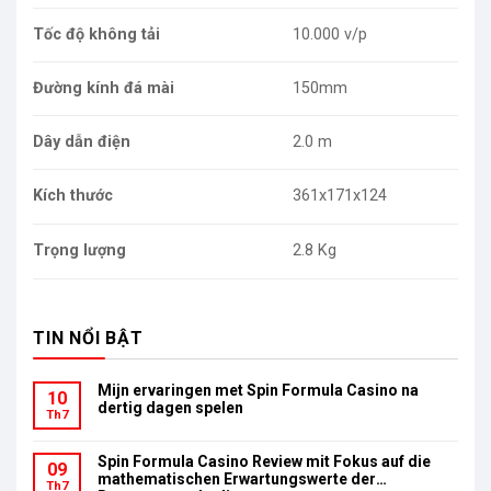
Tốc độ không tải
10.000 v/p
Đường kính đá mài
150mm
Dây dẫn điện
2.0 m
Kích thước
361x171x124
Trọng lượng
2.8 Kg
TIN NỔI BẬT
Mijn ervaringen met Spin Formula Casino na
10
dertig dagen spelen
Th7
Spin Formula Casino Review mit Fokus auf die
09
mathematischen Erwartungswerte der
Th7