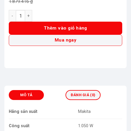
gốc
hiện
1.879.416
₫
là:
tại
Máy Mài Góc Makita M9003B (150mm) số lượng
1.879.416 ₫.
là:
1.708.560 ₫.
Thêm vào giỏ hàng
Mua ngay
MÔ TẢ
ĐÁNH GIÁ (0)
Hãng sản xuất
Makita
Công suất
1.050 W