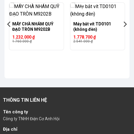
-30%
-30%
MÁY CHÀ NHÁM QUỸ
Máy bắt vít TD0101
ĐẠO TRÒN M9202B
(không đèn)
Giá
Giá
Giá
Giá
1.232.000
₫
1.778.700
₫
gốc
hiện
gốc
hiện
1.760.000
₫
2.541.000
₫
là:
tại
là:
tại
1.760.000 ₫.
là:
2.541.000 ₫.
là:
1.232.000 ₫.
1.778.700 ₫.
THÔNG TIN LIÊN HỆ
Tên công ty
Công ty TNHH Điện Cơ Anh Hội
Địa chỉ