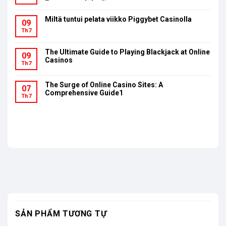
Bonusumsatzbedingungen
Miltä tuntui pelata viikko Piggybet Casinolla
09
Th7
The Ultimate Guide to Playing Blackjack at Online
09
Casinos
Th7
The Surge of Online Casino Sites: A
07
Comprehensive Guide1
Th7
SẢN PHẨM TƯƠNG TỰ