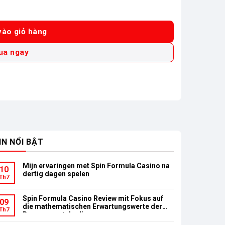
 pin (28MM/BL) (40V Max) số lượng
ào giỏ hàng
ua ngay
IN NỔI BẬT
Mijn ervaringen met Spin Formula Casino na
10
dertig dagen spelen
Th7
Spin Formula Casino Review mit Fokus auf
09
die mathematischen Erwartungswerte der
Th7
Bonusumsatzbedingungen