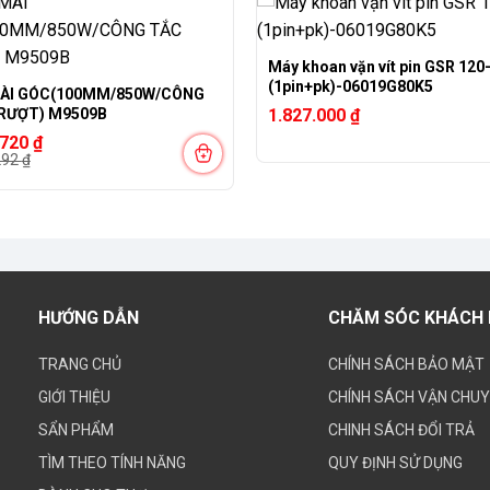
Máy khoan vặn vít pin GSR 120-
(1pin+pk)-06019G80K5
ÀI GÓC(100MM/850W/CÔNG
TẮC TRƯỢT) M9509B
1.827.000
₫
.720
₫
292
₫
292 ₫.
720 ₫.
HƯỚNG DẪN
CHĂM SÓC KHÁCH
TRANG CHỦ
CHÍNH SÁCH BẢO MẬT
GIỚI THIỆU
CHÍNH SÁCH VẬN CHU
SẨN PHẨM
CHINH SÁCH ĐỔI TRẢ
TÌM THEO TÍNH NĂNG
QUY ĐỊNH SỬ DỤNG