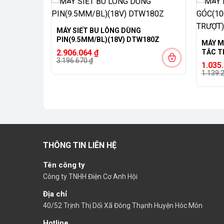
-9%
-9%
MÁY SIẾT BU LÔNG DÙNG
W140DZ
PIN(9.5MM/BL)(18V) DTW180Z
MÁY M
Giá
Giá
2.906.064
₫
gốc
hiện
3.196.670
₫
Giá
Giá
1.035
là:
tại
gốc
hiện
1.139.
3.196.670 ₫.
là:
là:
tại
2.906.064 ₫.
1.139.
là:
1.035.
THÔNG TIN LIÊN HỆ
Tên công ty
Công ty TNHH Điện Cơ Anh Hội
Địa chỉ
40/52 Trịnh Thị Dối Xã Đông Thạnh Huyện Hóc Môn
Hotline