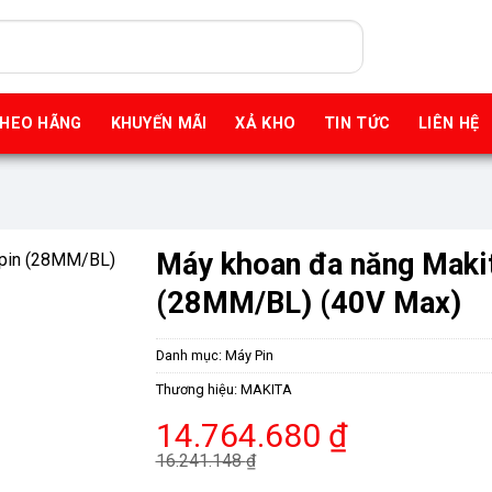
THEO HÃNG
KHUYẾN MÃI
XẢ KHO
TIN TỨC
LIÊN HỆ
Máy khoan đa năng Maki
(28MM/BL) (40V Max)
Danh mục:
Máy Pin
Thương hiệu:
MAKITA
Giá
Giá
14.764.680
₫
gốc
hiện
16.241.148
₫