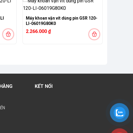
LI
Máy khoan vặn vít dùng pin GSR 120-
LI-06019G80K0
2.266.000
₫
 HÀNG
KẾT NỐI
YỂN