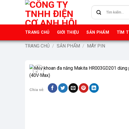
Bỏ
Tìm
qua
kiếm:
nội
dung
TRANG CHỦ
GIỚI THIỆU
SẢN PHẨM
TÌM 
TRANG CHỦ
/
SẢN PHẨM
/
MÁY PIN
-9%
Chia sẻ: