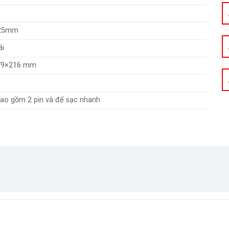
 25mm
ái
79×216 mm
ao gồm 2 pin và đế sạc nhanh