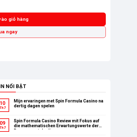
FE (18V) số lượng
ào giỏ hàng
ua ngay
IN NỔI BẬT
Mijn ervaringen met Spin Formula Casino na
10
dertig dagen spelen
Th7
Spin Formula Casino Review mit Fokus auf
09
die mathematischen Erwartungswerte der
Th7
Bonusumsatzbedingungen