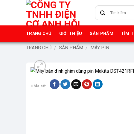
Bỏ
Tìm
qua
kiếm:
nội
dung
TRANG CHỦ
GIỚI THIỆU
SẢN PHẨM
TÌM 
TRANG CHỦ
/
SẢN PHẨM
/
MÁY PIN
-9%
Chia sẻ: