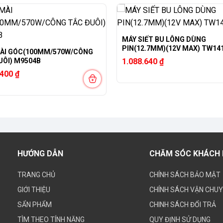
MÁY SIẾT BU LÔNG DÙNG
PIN(12.7MM)(12V MAX) TW14
ÀI GÓC(100MM/570W/CÔNG
UÔI) M9504B
1.088.640
₫
.400
₫
HƯỚNG DẪN
CHĂM SÓC KHÁCH
TRANG CHỦ
CHÍNH SÁCH BẢO MẬT
GIỚI THIỆU
CHÍNH SÁCH VẬN CHU
SẨN PHẨM
CHINH SÁCH ĐỔI TRẢ
TÌM THEO TÍNH NĂNG
QUY ĐỊNH SỬ DỤNG