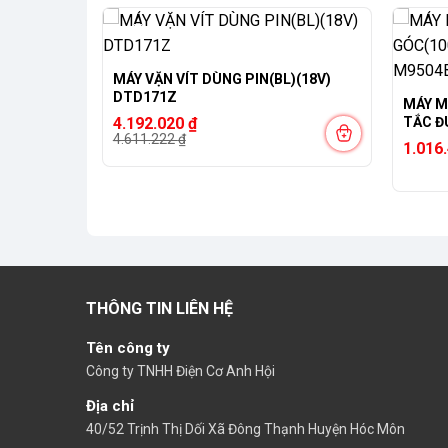
-9%
MÁY VẶN VÍT DÙNG PIN(BL)(18V)
DTD171Z
MÁY M
Giá
Giá
+THÙNG
4.192.020
₫
TẮC Đ
gốc
hiện
4.611.222
₫
SF1J
1.016
là:
tại
4.611.222 ₫.
là:
4.192.020 ₫.
THÔNG TIN LIÊN HỆ
Tên công ty
Công ty TNHH Điện Cơ Anh Hội
Địa chỉ
40/52 Trịnh Thị Dối Xã Đông Thạnh Huyện Hóc Môn