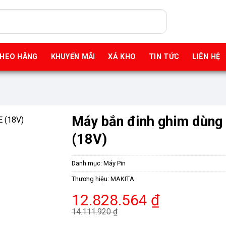
THEO HÃNG
KHUYẾN MÃI
XẢ KHO
TIN TỨC
LIÊN HỆ
Máy bắn đinh ghim dùng
(18V)
Danh mục:
Máy Pin
Thương hiệu:
MAKITA
Giá
Giá
12.828.564
₫
gốc
hiện
14.111.920
₫