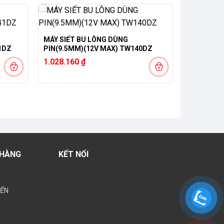
MÁY SIẾT BU LÔNG DÙNG
1DZ
PIN(9.5MM)(12V MAX) TW140DZ
1.028.160
₫
 HÀNG
KẾT NỐI
YỂN