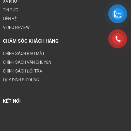
XẢ KHO
TIN TỨC
LIÊN HỆ
VIDEO REVIEW
CHĂM SÓC KHÁCH HÀNG
CHÍNH SÁCH BẢO MẬT
CHÍNH SÁCH VẬN CHUYỂN
CHINH SÁCH ĐỔI TRẢ
QUY ĐỊNH SỬ DỤNG
KẾT NỐI