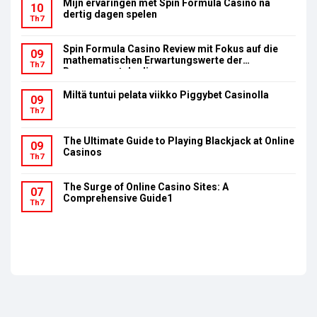
Mijn ervaringen met Spin Formula Casino na
10
dertig dagen spelen
Th7
Spin Formula Casino Review mit Fokus auf die
09
mathematischen Erwartungswerte der
Th7
Bonusumsatzbedingungen
Miltä tuntui pelata viikko Piggybet Casinolla
09
Th7
The Ultimate Guide to Playing Blackjack at Online
09
Casinos
Th7
The Surge of Online Casino Sites: A
07
Comprehensive Guide1
Th7