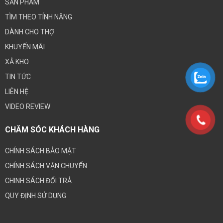
SẨN PHẨM
TÌM THEO TÍNH NĂNG
DÀNH CHO THỢ
KHUYẾN MÃI
XẢ KHO
TIN TỨC
LIÊN HỆ
VIDEO REVIEW
CHĂM SÓC KHÁCH HÀNG
CHÍNH SÁCH BẢO MẬT
CHÍNH SÁCH VẬN CHUYỂN
CHINH SÁCH ĐỔI TRẢ
QUY ĐỊNH SỬ DỤNG