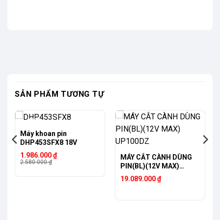
SẢN PHẨM TƯƠNG TỰ
-23%
Máy khoan pin
DHP453SFX8 18V
Giá
Giá
1.986.000
₫
MÁY CẮT CÀNH DÙNG
gốc
hiện
2.580.000
₫
PIN(BL)(12V MAX)
là:
tại
UP100DZ
2.580.000 ₫.
là:
19.089.000
₫
1.986.000 ₫.