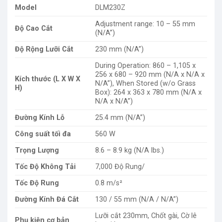
Model
DLM230Z
Adjustment range: 10 – 55 mm
Độ Cao Cắt
(N/A”)
Độ Rộng Lưỡi Cắt
230 mm (N/A”)
During Operation: 860 – 1,105 x
256 x 680 – 920 mm (N/A x N/A x
Kích thước (L X W X
N/A”), When Stored (w/o Grass
H)
Box): 264 x 363 x 780 mm (N/A x
N/A x N/A”)
Đường Kính Lỗ
25.4 mm (N/A”)
Công suất tối đa
560 W
Trọng Lượng
8.6 – 8.9 kg (N/A lbs.)
Tốc Độ Không Tải
7,000 Độ Rung/
Tốc Độ Rung
0.8 m/s²
Đường Kính Đá Cắt
130 / 55 mm (N/A / N/A”)
Lưỡi cắt 230mm, Chốt gài, Cờ lê
Phụ kiện cơ bản