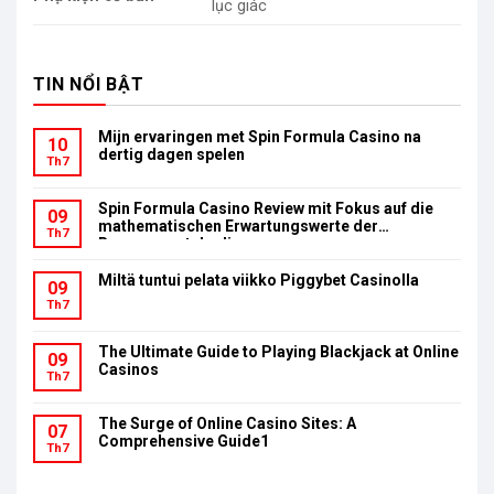
lục giác
TIN NỔI BẬT
Mijn ervaringen met Spin Formula Casino na
10
dertig dagen spelen
Th7
Spin Formula Casino Review mit Fokus auf die
09
mathematischen Erwartungswerte der
Th7
Bonusumsatzbedingungen
Miltä tuntui pelata viikko Piggybet Casinolla
09
Th7
The Ultimate Guide to Playing Blackjack at Online
09
Casinos
Th7
The Surge of Online Casino Sites: A
07
Comprehensive Guide1
Th7