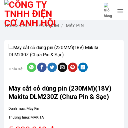
Bỏ
qua
nội
dung
TRANG CHỦ
/
SẢN PHẨM
/
MÁY PIN
-9%
Chia sẻ:
Máy cắt cỏ dùng pin (230MM)(18V)
Makita DLM230Z (Chưa Pin & Sạc)
Danh mục:
Máy Pin
Thương hiệu:
MAKITA