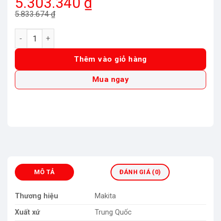
Giá
Giá
5.303.340
₫
gốc
hiện
5.833.674
₫
là:
tại
Máy cắt cỏ dùng pin (230MM)(18V) Makita DLM230Z (Chưa Pi
5.833.674 ₫.
là:
5.303.340 ₫.
Thêm vào giỏ hàng
Mua ngay
MÔ TẢ
ĐÁNH GIÁ (0)
Thương hiệu
Makita
Xuất xứ
Trung Quốc