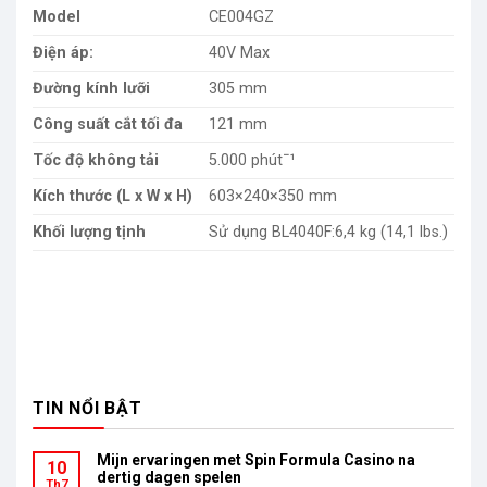
Model
CE004GZ
Điện áp:
40V Max
Đường kính lưỡi
305 mm
Công suất cắt tối đa
121 mm
Tốc độ không tải
5.000 phútˉ¹
Kích thước (L x W x H)
603×240×350 mm
Khối lượng tịnh
Sử dụng BL4040F:6,4 kg (14,1 lbs.)
TIN NỔI BẬT
Mijn ervaringen met Spin Formula Casino na
10
dertig dagen spelen
Th7