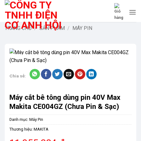
Bỏ
qua
nội
dung
TRANG CHỦ
/
SẢN PHẨM
/
MÁY PIN
-9%
Chia sẻ:
Máy cắt bê tông dùng pin 40V Max
Makita CE004GZ (Chưa Pin & Sạc)
Danh mục:
Máy Pin
Thương hiệu:
MAKITA