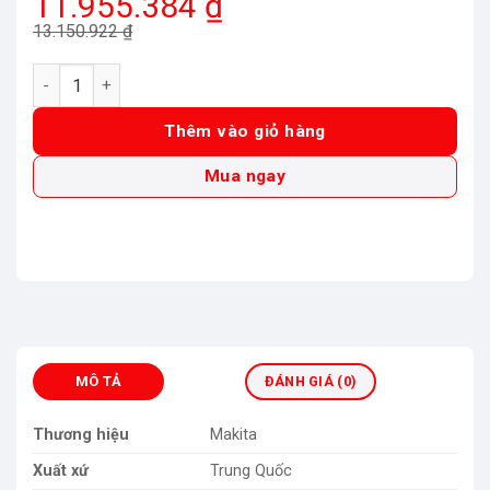
Giá
Giá
11.955.384
₫
gốc
hiện
13.150.922
₫
là:
tại
Máy cắt bê tông dùng pin 40V Max Makita CE004GZ (Chưa Pi
13.150.922 ₫.
là:
11.955.384 ₫.
Thêm vào giỏ hàng
Mua ngay
MÔ TẢ
ĐÁNH GIÁ (0)
Thương hiệu
Makita
Xuất xứ
Trung Quốc