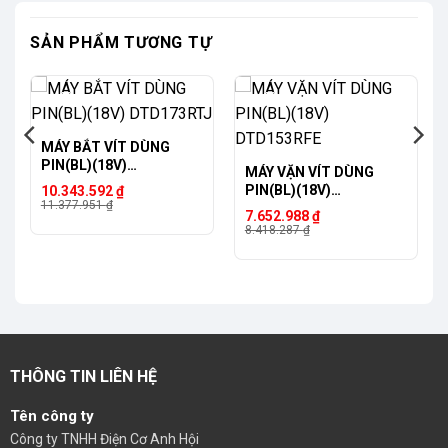
SẢN PHẨM TƯƠNG TỰ
-9%
-9%
MÁY BẮT VÍT DÙNG
PIN(BL)(18V)
MÁY VẶN VÍT DÙNG
DTD173RTJ
Giá
Giá
PIN(BL)(18V)
10.343.592
₫
gốc
hiện
11.377.951
₫
DTD153RFE
Giá
Giá
7.652.988
₫
là:
tại
gốc
hiện
8.418.287
₫
11.377.951 ₫.
là:
là:
tại
10.343.592 ₫.
8.418.287 ₫.
là:
7.652.988 ₫.
THÔNG TIN LIÊN HỆ
Tên công ty
Công ty TNHH Điện Cơ Anh Hội