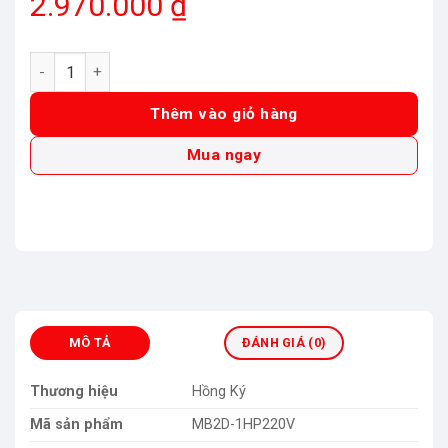
2.970.000
₫
Máy mài bàn 2 đá thân nhôm Hồng Ký MB2D-1HP220V (1Hp 22
Thêm vào giỏ hàng
Mua ngay
MÔ TẢ
ĐÁNH GIÁ (0)
Thương hiệu
Hồng Ký
Mã sản phẩm
MB2D-1HP220V