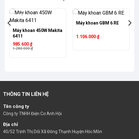
-23%
Máy khoan GBM 6 RE
Máy khoan 450W Makita
6411
1.106.000
₫
Giá
Giá
985.600
₫
gốc
hiện
1.280.000
₫
là:
tại
1.280.000 ₫.
là:
985.600 ₫.
THÔNG TIN LIÊN HỆ
Tên công ty
Công ty TNHH Điện Cơ Anh Hội
Địa chỉ
40/52 Trịnh Thị Dối Xã Đông Thạnh Huyện Hóc Môn