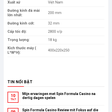
Xuất xứ
Việt Nam
Đường kính đá mài
200 mm
lớn nhất:
Đường kính cốt:
32 mm
Cấp tốc độ:
2800 v/p
Trọng lượng:
18 kg
Kích thước máy (
400x220x250
L*W*H):
TIN NỔI BẬT
Mijn ervaringen met Spin Formula Casino na
10
dertig dagen spelen
Th7
Spin Formula Casino Review mit Fokus auf die
09