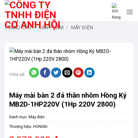
Bỏ
qua
nội
dung
TRANG CHỦ
/
SẢN PHẨM
/
MÁY ĐIỆN
Chia sẻ:
Máy mài bàn 2 đá thân nhôm Hồng Ký
MB2D-1HP220V (1Hp 220V 2800)
Danh mục:
Máy điện
Thương hiệu:
HONGKI