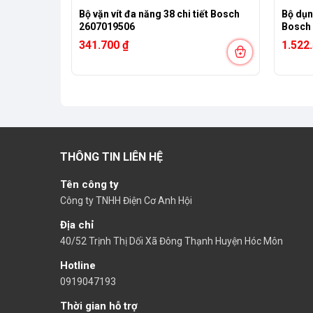
ch
Bộ vặn vít đa năng 38 chi tiết Bosch
Bộ dụn
2607019506
Bosch
341.700
₫
1.522
THÔNG TIN LIÊN HỆ
Tên công ty
Công ty TNHH Điện Cơ Anh Hội
Địa chỉ
40/52 Trịnh Thị Dối Xã Đông Thạnh Huyện Hóc Môn
Hotline
0919047193
Thời gian hỗ trợ