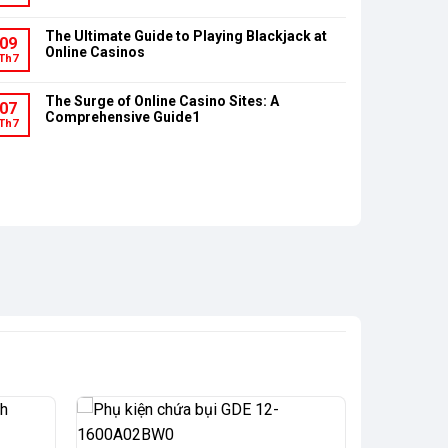
The Ultimate Guide to Playing Blackjack at
09
Online Casinos
Th7
The Surge of Online Casino Sites: A
07
Comprehensive Guide1
Th7