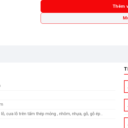
Thêm v
M
T
h
mm
 lỗ, cưa lỗ trên tấm thép mỏng , nhôm, nhựa, gỗ, gỗ ép…