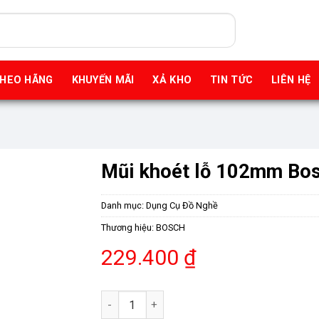
THEO HÃNG
KHUYẾN MÃI
XẢ KHO
TIN TỨC
LIÊN HỆ
Mũi khoét lỗ 102mm Bo
Danh mục:
Dụng Cụ Đồ Nghề
Thương hiệu:
BOSCH
229.400
₫
Mũi khoét lỗ 102mm Bosch 2608580440 số l