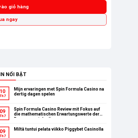
ào giỏ hàng
ua ngay
IN NỔI BẬT
Mijn ervaringen met Spin Formula Casino na
10
dertig dagen spelen
Th7
Spin Formula Casino Review mit Fokus auf
09
die mathematischen Erwartungswerte der
Th7
Bonusumsatzbedingungen
Miltä tuntui pelata viikko Piggybet Casinolla
09
Th7