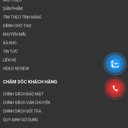
SẨN PHẨM
TÌM THEO TÍNH NĂNG
DÀNH CHO THỢ
KHUYẾN MÃI
XẢ KHO
TIN TỨC
LIÊN HỆ
VIDEO REVIEW
CHĂM SÓC KHÁCH HÀNG
CHÍNH SÁCH BẢO MẬT
CHÍNH SÁCH VẬN CHUYỂN
CHINH SÁCH ĐỔI TRẢ
QUY ĐỊNH SỬ DỤNG