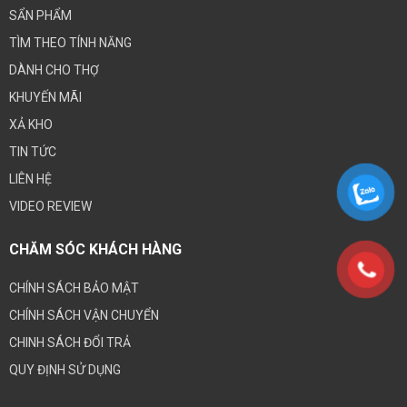
SẨN PHẨM
TÌM THEO TÍNH NĂNG
DÀNH CHO THỢ
KHUYẾN MÃI
XẢ KHO
TIN TỨC
LIÊN HỆ
VIDEO REVIEW
CHĂM SÓC KHÁCH HÀNG
CHÍNH SÁCH BẢO MẬT
CHÍNH SÁCH VẬN CHUYỂN
CHINH SÁCH ĐỔI TRẢ
QUY ĐỊNH SỬ DỤNG