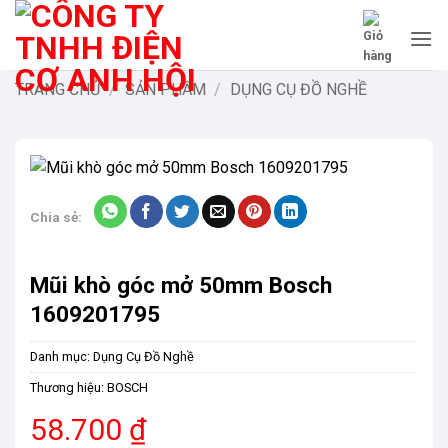
Bỏ
qua
nội
dung
TRANG CHỦ
/
SẢN PHẨM
/
DỤNG CỤ ĐỒ NGHỀ
Chia sẻ:
Mũi khò góc mở 50mm Bosch
1609201795
Danh mục:
Dụng Cụ Đồ Nghề
Thương hiệu:
BOSCH
58.700
₫