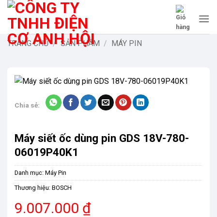
Bỏ
qua
nội
dung
TRANG CHỦ
/
SẢN PHẨM
/
MÁY PIN
Chia sẻ:
Máy siết ốc dùng pin GDS 18V-780-
06019P40K1
Danh mục:
Máy Pin
Thương hiệu:
BOSCH
9.007.000
₫