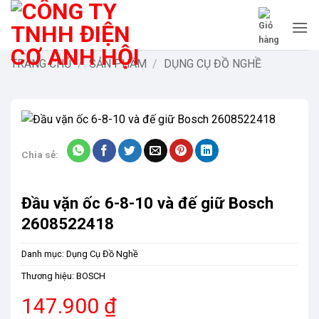
Bỏ
qua
nội
dung
TRANG CHỦ
/
SẢN PHẨM
/
DỤNG CỤ ĐỒ NGHỀ
Chia sẻ:
Đầu vặn ốc 6-8-10 và đế giữ Bosch
2608522418
Danh mục:
Dụng Cụ Đồ Nghề
Thương hiệu:
BOSCH
147.900
₫