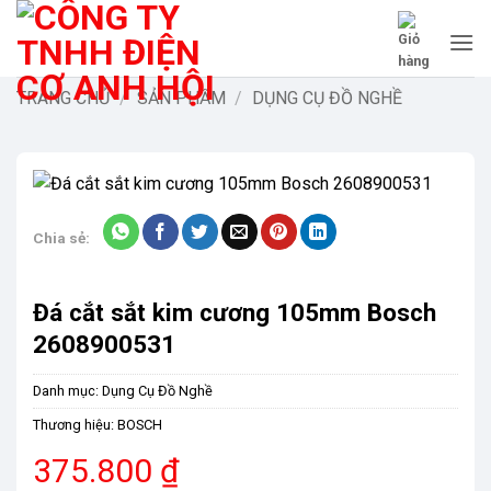
Bỏ
qua
nội
dung
TRANG CHỦ
/
SẢN PHẨM
/
DỤNG CỤ ĐỒ NGHỀ
Chia sẻ:
Đá cắt sắt kim cương 105mm Bosch
2608900531
Danh mục:
Dụng Cụ Đồ Nghề
Thương hiệu:
BOSCH
375.800
₫