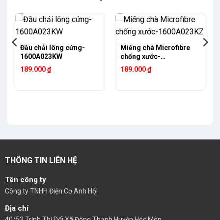
Đầu chải lông cứng-
Miếng chà Microfibre
1600A023KW
chống xước-
1600A023KZ
189.000
₫
189.000
₫
THÔNG TIN LIÊN HỆ
Tên công ty
Công ty TNHH Điện Cơ Anh Hội
Địa chỉ
40/52 Trịnh Thị Dối Xã Đông Thạnh Huyện Hóc Môn