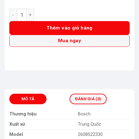
Bộ 8 mũi vít PH 2 dài 50mm Bosch 2608522330 số lượng
Thêm vào giỏ hàng
Mua ngay
MÔ TẢ
ĐÁNH GIÁ (0)
Thương hiệu
Bosch
Xuất xứ
Trung Quốc
Model
2608522330