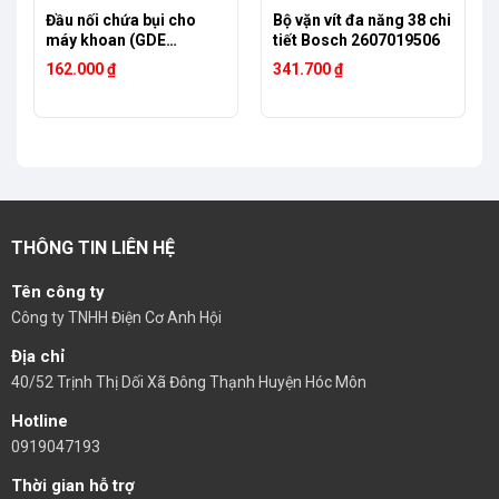
Đầu nối chứa bụi cho
Bộ vặn vít đa năng 38 chi
máy khoan (GDE
tiết Bosch 2607019506
24)-1600A01M9V
162.000
₫
341.700
₫
THÔNG TIN LIÊN HỆ
Tên công ty
Công ty TNHH Điện Cơ Anh Hội
Địa chỉ
40/52 Trịnh Thị Dối Xã Đông Thạnh Huyện Hóc Môn
Hotline
0919047193
Thời gian hỗ trợ