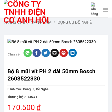
Bỏ
qua
nội
dung
TRANG CHỦ
/
SẢN PHẨM
/
DỤNG CỤ ĐỒ NGHỀ
Chia sẻ:
Bộ 8 mũi vít PH 2 dài 50mm Bosch
2608522330
Danh mục:
Dụng Cụ Đồ Nghề
Thương hiệu:
BOSCH
170.500
₫