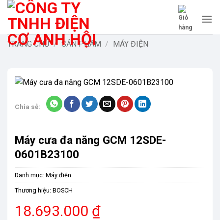
Bỏ
qua
nội
dung
TRANG CHỦ
/
SẢN PHẨM
/
MÁY ĐIỆN
Chia sẻ:
Máy cưa đa năng GCM 12SDE-
0601B23100
Danh mục:
Máy điện
Thương hiệu:
BOSCH
18.693.000
₫