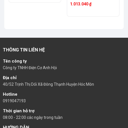
G TẮC TRƯỢT) M9508B
2.017.462 ₫.
là:
1.013.040
₫
1.834.056 ₫.
THÔNG TIN LIÊN HỆ
Tên công ty
Công ty TNHH Điện Cơ Anh Hội
Địa chỉ
40/52 Trịnh Thị Dối Xã Đông Thạnh Huyện Hóc Môn
Hotline
0919047193
Thời gian hỗ trợ
08:00 - 22:00 các ngày trong tuần
HƯỚNG DẪN