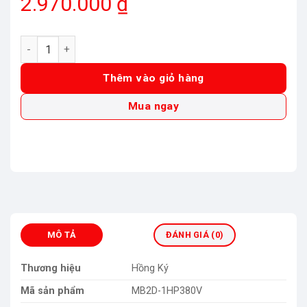
2.970.000
₫
Máy mài bàn 2 đá thân nhôm Hồng Ký MB2D-1HP380V (1Hp 38
Thêm vào giỏ hàng
Mua ngay
MÔ TẢ
ĐÁNH GIÁ (0)
Thương hiệu
Hồng Ký
Mã sản phẩm
MB2D-1HP380V