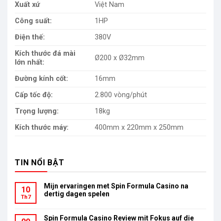
Xuất xứ
Việt Nam
Công suất:
1HP
Điện thế:
380V
Kích thước đá mài
Ø200 x Ø32mm
lớn nhất:
Đường kính cốt:
16mm
Cấp tốc độ:
2.800 vòng/phút
Trọng lượng:
18kg
Kích thước máy:
400mm x 220mm x 250mm
TIN NỔI BẬT
Mijn ervaringen met Spin Formula Casino na
10
dertig dagen spelen
Th7
Spin Formula Casino Review mit Fokus auf die