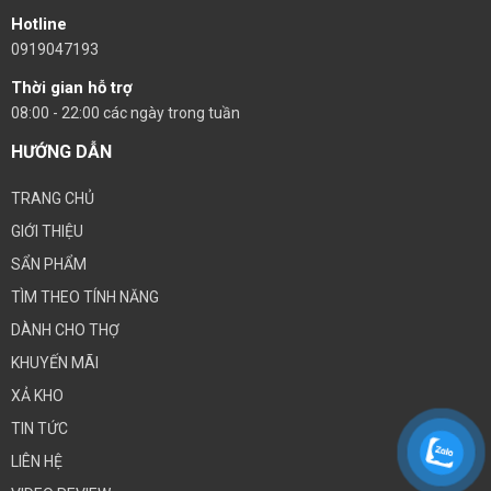
Hotline
0919047193
Thời gian hỗ trợ
08:00 - 22:00 các ngày trong tuần
HƯỚNG DẪN
TRANG CHỦ
GIỚI THIỆU
SẨN PHẨM
TÌM THEO TÍNH NĂNG
DÀNH CHO THỢ
KHUYẾN MÃI
XẢ KHO
TIN TỨC
LIÊN HỆ