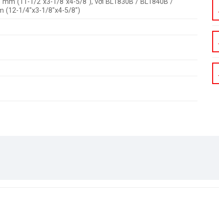
 mm (11-1/2″x3-1/8″x4-5/8″), với BL1830B / BL1840B /
 (12-1/4″x3-1/8″x4-5/8″)