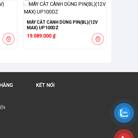
MÁY CẮT CÀNH DÙNG PIN(BL)(12V
MAX) UP100DZ
19.089.000
₫
 HÀNG
KẾT NỐI
YỂN