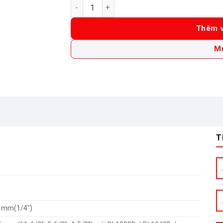
Máy cắt thạch cao dùng pin 18V Makita DCO
Thêm v
M
T
5 mm(1/4″)