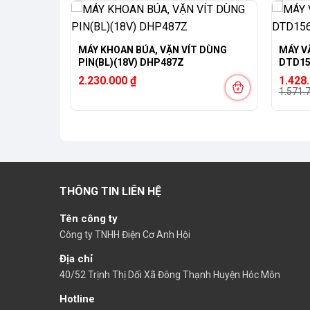
-9%
 DÙNG
MÁY KHOAN BÚA, VẶN VÍT DÙNG
MÁY V
PIN(BL)(18V) DHP487Z
DTD1
Giá
Giá
2.230.000
₫
1.428
gốc
hiện
1.571.
là:
tại
1.571.
là:
1.428.
THÔNG TIN LIÊN HỆ
Tên công ty
Công ty TNHH Điện Cơ Anh Hội
Địa chỉ
40/52 Trịnh Thị Dối Xã Đông Thạnh Huyện Hóc Môn
Hotline