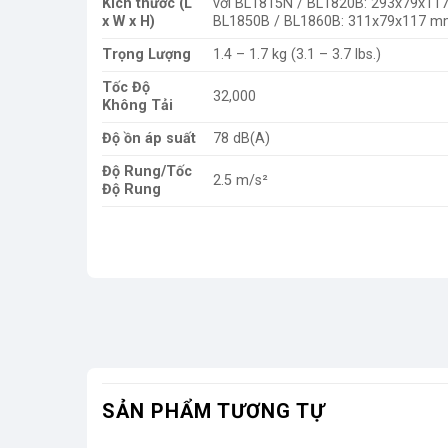
Kích thước (L
với BL1815N / BL1820B: 293x79x117
x W x H)
BL1850B / BL1860B: 311x79x117 mm
Trọng Lượng
1.4 – 1.7 kg (3.1 – 3.7 lbs.)
Tốc Độ
32,000
Không Tải
Độ ồn áp suất
78 dB(A)
Độ Rung/Tốc
2.5 m/s²
Độ Rung
SẢN PHẨM TƯƠNG TỰ