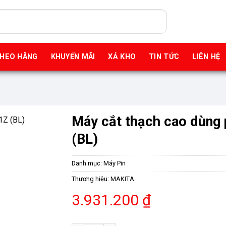
THEO HÃNG
KHUYẾN MÃI
XẢ KHO
TIN TỨC
LIÊN HỆ
Máy cắt thạch cao dùng
(BL)
Danh mục:
Máy Pin
Thương hiệu:
MAKITA
3.931.200
₫