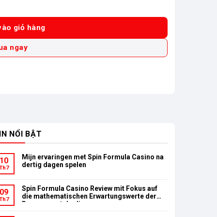
181Z (BL) số lượng
ào giỏ hàng
ua ngay
IN NỔI BẬT
Mijn ervaringen met Spin Formula Casino na
10
dertig dagen spelen
Th7
Spin Formula Casino Review mit Fokus auf
09
die mathematischen Erwartungswerte der
Th7
Bonusumsatzbedingungen