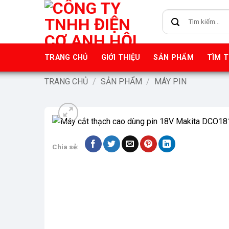
Bỏ
Tìm
qua
kiếm:
nội
dung
TRANG CHỦ
GIỚI THIỆU
SẢN PHẨM
TÌM 
TRANG CHỦ
/
SẢN PHẨM
/
MÁY PIN
Chia sẻ: