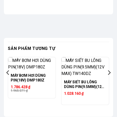
SẢN PHẨM TƯƠNG TỰ
-9%
MÁY BƠM HƠI DÙNG
PIN(18V) DMP180Z
MÁY SIẾT BU LÔNG
Giá
Giá
DÙNG PIN(9.5MM)(12V
1.786.428
₫
gốc
hiện
1.965.071
₫
MAX) TW140DZ
1.028.160
₫
là:
tại
1.965.071 ₫.
là:
1.786.428 ₫.