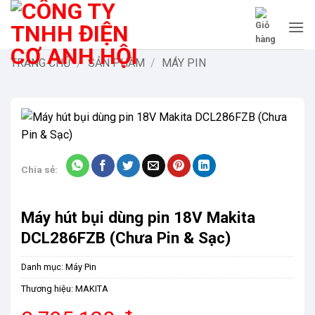
Bỏ
qua
nội
dung
TRANG CHỦ
/
SẢN PHẨM
/
MÁY PIN
Chia sẻ:
Máy hút bụi dùng pin 18V Makita
DCL286FZB (Chưa Pin & Sạc)
Danh mục:
Máy Pin
Thương hiệu:
MAKITA