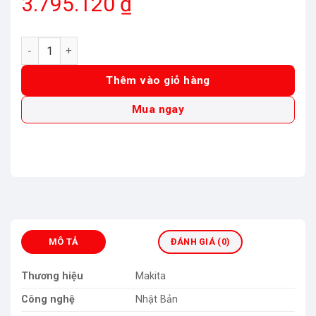
3.795.120
₫
Máy hút bụi dùng pin 18V Makita DCL286FZB (Chưa Pin & Sạc
Thêm vào giỏ hàng
Mua ngay
MÔ TẢ
ĐÁNH GIÁ (0)
Thương hiệu
Makita
Công nghệ
Nhật Bản