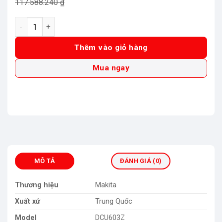
gốc
hiện
117.588.240
₫
là:
tại
Xe vận chuyển hàng hóa dùng pin Makita DCU603Z số lượng
117.588.240 ₫.
là:
106.898.400 ₫.
Thêm vào giỏ hàng
Mua ngay
MÔ TẢ
ĐÁNH GIÁ (0)
Thương hiệu
Makita
Xuất xứ
Trung Quốc
Model
DCU603Z