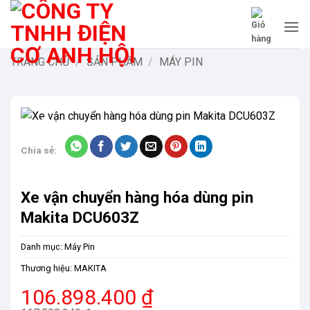
Bỏ
qua
nội
dung
TRANG CHỦ
/
SẢN PHẨM
/
MÁY PIN
-9%
Chia sẻ:
Xe vận chuyển hàng hóa dùng pin
Makita DCU603Z
Danh mục:
Máy Pin
Thương hiệu:
MAKITA
Giá
Giá
106.898.400
₫