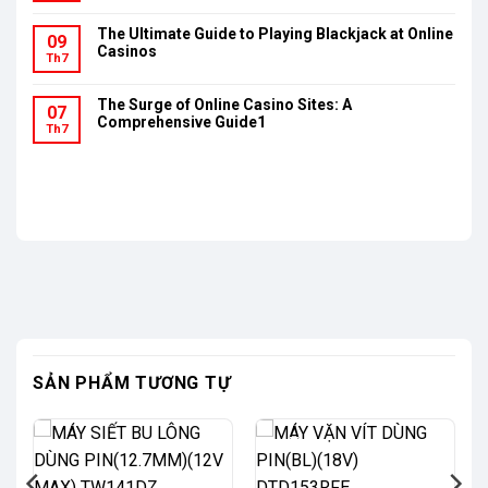
The Ultimate Guide to Playing Blackjack at Online
09
Casinos
Th7
The Surge of Online Casino Sites: A
07
Comprehensive Guide1
Th7
SẢN PHẨM TƯƠNG TỰ
-9%