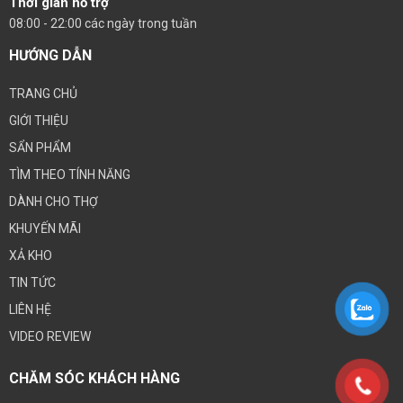
Thời gian hỗ trợ
08:00 - 22:00 các ngày trong tuần
HƯỚNG DẪN
TRANG CHỦ
GIỚI THIỆU
SẨN PHẨM
TÌM THEO TÍNH NĂNG
DÀNH CHO THỢ
KHUYẾN MÃI
XẢ KHO
TIN TỨC
LIÊN HỆ
VIDEO REVIEW
CHĂM SÓC KHÁCH HÀNG