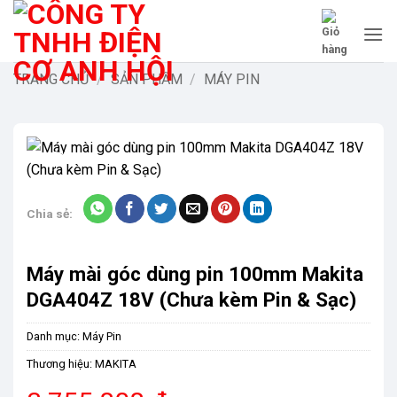
Bỏ
qua
nội
dung
TRANG CHỦ
/
SẢN PHẨM
/
MÁY PIN
-9%
Chia sẻ:
Máy mài góc dùng pin 100mm Makita
DGA404Z 18V (Chưa kèm Pin & Sạc)
Danh mục:
Máy Pin
Thương hiệu:
MAKITA