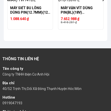
MÁY SIẾT BU LÔNG
MÁY VẶN VÍT DÙNG
DÙNG PIN(12.7MM)(12V
PIN(BL)(18V)
MAX) TW141DZ
DTD153RFE
Giá
Giá
1.088.640
₫
7.652.988
₫
gốc
hiện
8.418.287
₫
là:
tại
8.418.287 ₫.
là:
7.652.988 ₫.
THÔNG TIN LIÊN HỆ
Tên công ty
Công ty TNHH Điện Cơ Anh Hội
Địa chỉ
40/52 Trịnh Thị Dối Xã Đông Thạnh Huyện Hóc Môn
Hotline
0919047193