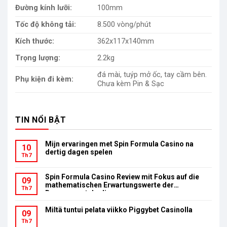
Đường kính lưỡi:
100mm
Tốc độ không tải:
8.500 vòng/phút
Kích thước:
362x117x140mm
Trọng lượng:
2.2kg
đá mài, tuýp mở ốc, tay cầm bên.
Phụ kiện đi kèm:
Chưa kèm Pin & Sạc
TIN NỔI BẬT
Mijn ervaringen met Spin Formula Casino na
10
dertig dagen spelen
Th7
Spin Formula Casino Review mit Fokus auf die
09
mathematischen Erwartungswerte der
Th7
Bonusumsatzbedingungen
Miltä tuntui pelata viikko Piggybet Casinolla
09
Th7