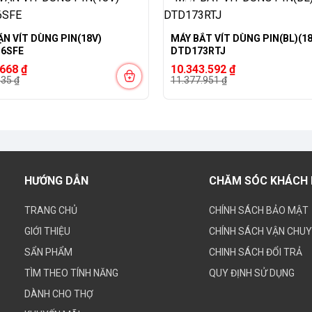
-9%
ẶN VÍT DÙNG PIN(18V)
MÁY BẮT VÍT DÙNG PIN(BL)(18
6SFE
DTD173RTJ
Giá
Giá
.668
₫
10.343.592
₫
gốc
hiện
335
₫
11.377.951
₫
là:
tại
335 ₫.
11.377.951 ₫.
là:
668 ₫.
10.343.592 ₫.
HƯỚNG DẪN
CHĂM SÓC KHÁCH
TRANG CHỦ
CHÍNH SÁCH BẢO MẬT
GIỚI THIỆU
CHÍNH SÁCH VẬN CHU
SẨN PHẨM
CHINH SÁCH ĐỔI TRẢ
TÌM THEO TÍNH NĂNG
QUY ĐỊNH SỬ DỤNG
DÀNH CHO THỢ