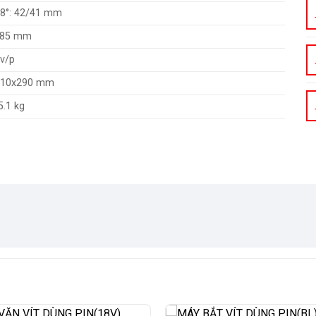
8°: 42/41 mm
185 mm
 v/p
210x290 mm
5.1 kg