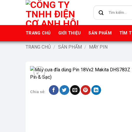
Bỏ
Tìm
qua
kiếm:
nội
dung
TRANG CHỦ
GIỚI THIỆU
SẢN PHẨM
TÌM 
TRANG CHỦ
/
SẢN PHẨM
/
MÁY PIN
Chia sẻ: