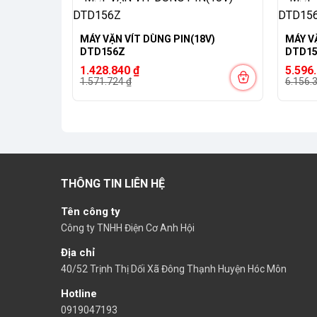
-9%
-9%
BL)(18V)
MÁY VẶN VÍT DÙNG PIN(18V)
MÁY V
DTD156Z
DTD15
Giá
Giá
Giá
Giá
1.428.840
₫
5.596
gốc
hiện
gốc
hiện
1.571.724
₫
6.156.
là:
tại
là:
tại
1.571.724 ₫.
là:
6.156.
là:
1.428.840 ₫.
5.596.
THÔNG TIN LIÊN HỆ
Tên công ty
Công ty TNHH Điện Cơ Anh Hội
Địa chỉ
40/52 Trịnh Thị Dối Xã Đông Thạnh Huyện Hóc Môn
Hotline
0919047193