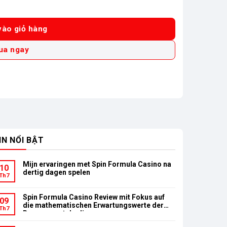
 185mm (Chưa Pin & Sạc) số lượng
ào giỏ hàng
ua ngay
IN NỔI BẬT
Mijn ervaringen met Spin Formula Casino na
10
dertig dagen spelen
Th7
Spin Formula Casino Review mit Fokus auf
09
die mathematischen Erwartungswerte der
Th7
Bonusumsatzbedingungen