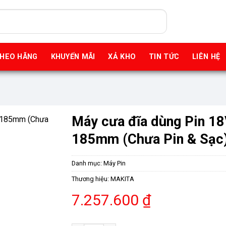
THEO HÃNG
KHUYẾN MÃI
XẢ KHO
TIN TỨC
LIÊN HỆ
Máy cưa đĩa dùng Pin 1
185mm (Chưa Pin & Sạc
Danh mục:
Máy Pin
Thương hiệu:
MAKITA
7.257.600
₫