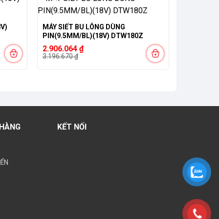
-9%
V)
MÁY SIẾT BU LÔNG DÙNG
PIN(9.5MM/BL)(18V) DTW180Z
Giá
Giá
2.906.064
₫
gốc
hiện
3.196.670
₫
là:
tại
3.196.670 ₫.
là:
2.906.064 ₫.
 HÀNG
KẾT NỐI
YỂN