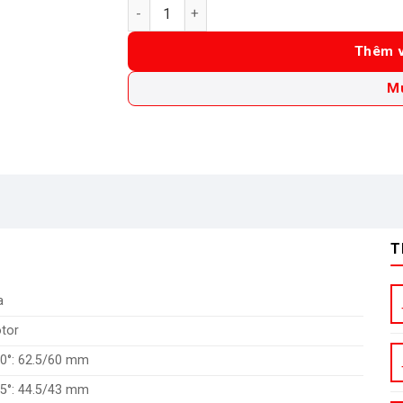
Máy cưa đĩa dùng Pin 18Vx2 Makita DHS783Z
Thêm v
M
T
a
tor
0°: 62.5/60 mm
5°: 44.5/43 mm