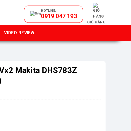
HOTLINE:
0919 047 193
GIỎ HÀNG
VIDEO REVIEW
8Vx2 Makita DHS783Z
)