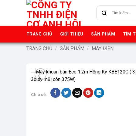
Bỏ
Tìm
qua
kiếm:
nội
dung
TRANG CHỦ
GIỚI THIỆU
SẢN PHẨM
TÌM 
TRANG CHỦ
/
SẢN PHẨM
/
MÁY ĐIỆN
Chia sẻ: