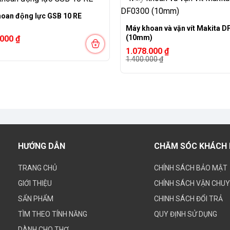
-23%
hoan động lực GSB 10 RE
Máy khoan và vặn vít Makita D
(10mm)
.000
₫
Giá
Giá
1.078.000
₫
gốc
hiện
1.400.000
₫
là:
tại
1.400.000 ₫.
là:
1.078.000 ₫.
HƯỚNG DẪN
CHĂM SÓC KHÁCH
TRANG CHỦ
CHÍNH SÁCH BẢO MẬT
GIỚI THIỆU
CHÍNH SÁCH VẬN CHU
SẨN PHẨM
CHINH SÁCH ĐỔI TRẢ
TÌM THEO TÍNH NĂNG
QUY ĐỊNH SỬ DỤNG
DÀNH CHO THỢ