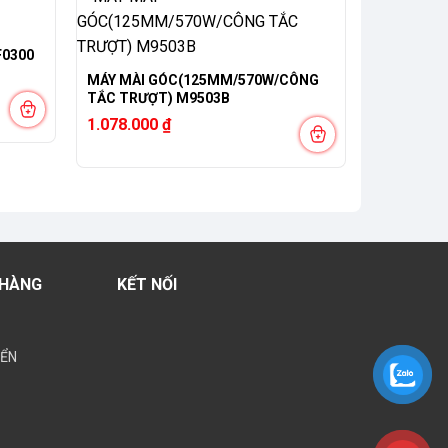
F0300
MÁY MÀI GÓC(125MM/570W/CÔNG
TẮC TRƯỢT) M9503B
1.078.000
₫
 HÀNG
KẾT NỐI
YỂN