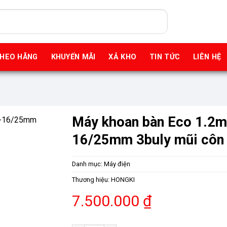
THEO HÃNG
KHUYẾN MÃI
XẢ KHO
TIN TỨC
LIÊN HỆ
Máy khoan bàn Eco 1.2m
16/25mm 3buly mũi côn
Danh mục:
Máy điện
Thương hiệu:
HONGKI
7.500.000
₫