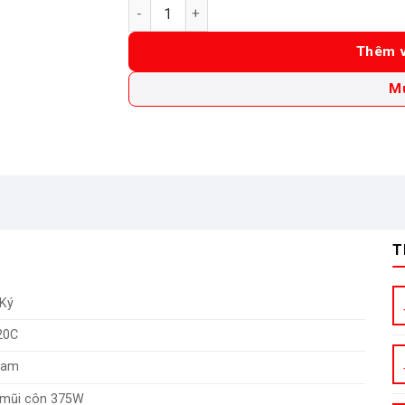
Máy khoan bàn Eco 1.2m Hồng Ký KBE120C (
Thêm v
M
T
Ký
20C
Nam
 mũi côn 375W