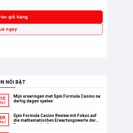
 3-16/25mm 3buly mũi côn 375W) số lượng
ào giỏ hàng
ua ngay
IN NỔI BẬT
Mijn ervaringen met Spin Formula Casino na
10
dertig dagen spelen
Th7
Spin Formula Casino Review mit Fokus auf
09
die mathematischen Erwartungswerte der
Th7
Bonusumsatzbedingungen