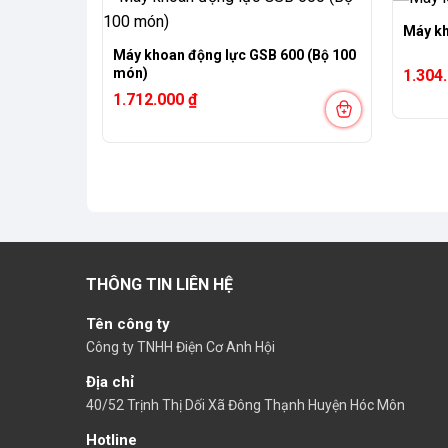
Máy k
Máy khoan động lực GSB 600 (Bộ 100
món)
1.304
1.712.000
₫
THÔNG TIN LIÊN HỆ
Tên công ty
Công ty TNHH Điện Cơ Anh Hội
Địa chỉ
40/52 Trịnh Thị Dối Xã Đông Thạnh Huyện Hóc Môn
Hotline