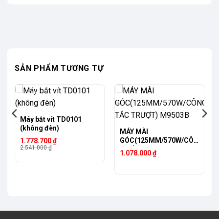
SẢN PHẨM TƯƠNG TỰ
-30%
Máy bắt vít TD0101
(không đèn)
MÁY MÀI
Giá
Giá
GÓC(125MM/570W/CÔN
1.778.700
₫
gốc
hiện
2.541.000
₫
G TẮC TRƯỢT) M9503B
1.078.000
₫
là:
tại
2.541.000 ₫.
là:
1.778.700 ₫.