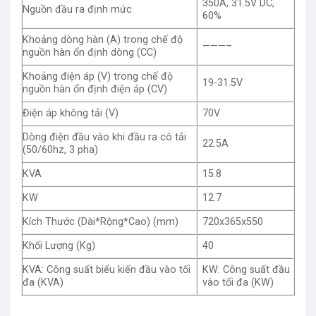
350A, 31.5V DC,
Nguồn đầu ra định mức
60%
Khoảng dòng hàn (A) trong chế độ
———–
nguồn hàn ổn định dòng (CC)
Khoảng điện áp (V) trong chế độ
19-31.5V
nguồn hàn ổn định điện áp (CV)
Điện áp không tải (V)
70V
Dòng điện đầu vào khi đầu ra có tải
22.5A
(50/60hz, 3 pha)
KVA
15.8
KW
12.7
Kích Thước (Dài*Rộng*Cao) (mm)
720x365x550
Khối Lượng (Kg)
40
KVA: Công suất biểu kiến đầu vào tối
KW: Công suất đầu
đa (KVA)
vào tối đa (KW)