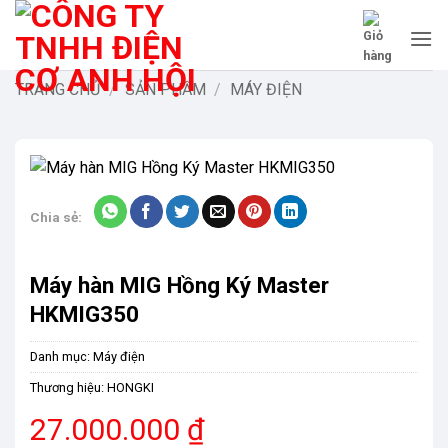
Bỏ
qua
nội
dung
TRANG CHỦ
/
SẢN PHẨM
/
MÁY ĐIỆN
Chia sẻ:
Máy hàn MIG Hồng Ký Master
HKMIG350
Danh mục:
Máy điện
Thương hiệu:
HONGKI
27.000.000
₫