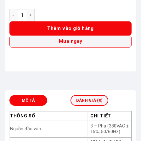
Máy hàn MIG Hồng Ký Master HKMIG350 số lượng
Thêm vào giỏ hàng
Mua ngay
MÔ TẢ
ĐÁNH GIÁ (0)
THÔNG SỐ
CHI TIẾT
3 – Pha (380VAC ±
Nguồn đầu vào
15%, 50/60Hz)