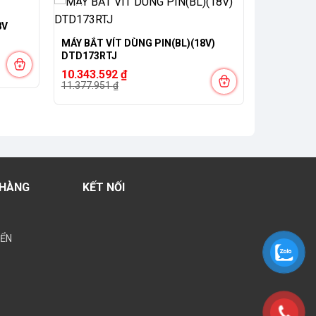
-9%
8V
MÁY BẮT VÍT DÙNG PIN(BL)(18V)
DTD173RTJ
Giá
Giá
10.343.592
₫
gốc
hiện
11.377.951
₫
là:
tại
11.377.951 ₫.
là:
10.343.592 ₫.
 HÀNG
KẾT NỐI
YỂN