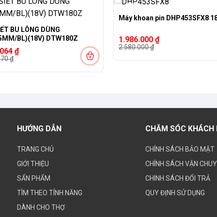
-23%
Máy khoan pin DHP453SFX8 1
IẾT BU LÔNG DÙNG
PIN(9.5MM/BL)(18V) DTW180Z
Giá
Giá
1.986.000
₫
gốc
hiện
2.580.000
₫
.064
₫
là:
tại
670
₫
2.580.000 ₫.
là:
1.986.000 ₫.
670 ₫.
064 ₫.
HƯỚNG DẪN
CHĂM SÓC KHÁCH
TRANG CHỦ
CHÍNH SÁCH BẢO MẬT
GIỚI THIỆU
CHÍNH SÁCH VẬN CHU
SẨN PHẨM
CHINH SÁCH ĐỔI TRẢ
TÌM THEO TÍNH NĂNG
QUY ĐỊNH SỬ DỤNG
DÀNH CHO THỢ