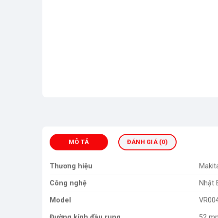
MÔ TẢ
ĐÁNH GIÁ (0)
Thương hiệu
Makit
Công nghệ
Nhật 
Model
VR00
Đường kính đầu rung
52 m