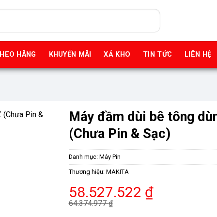
THEO HÃNG
KHUYẾN MÃI
XẢ KHO
TIN TỨC
LIÊN HỆ
Máy đầm dùi bê tông dù
(Chưa Pin & Sạc)
Danh mục:
Máy Pin
Thương hiệu:
MAKITA
Giá
Giá
58.527.522
₫
gốc
hiện
64.374.977
₫