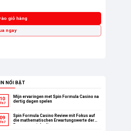
CZ (Chưa Pin & Sạc) số lượng
ào giỏ hàng
ua ngay
IN NỔI BẬT
Mijn ervaringen met Spin Formula Casino na
10
dertig dagen spelen
Th7
Spin Formula Casino Review mit Fokus auf
09
die mathematischen Erwartungswerte der
Th7
Bonusumsatzbedingungen