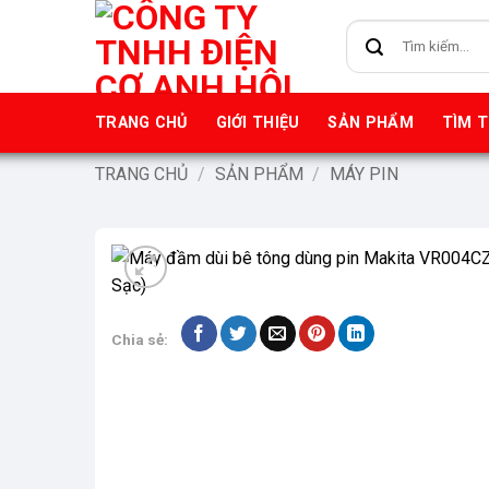
Bỏ
Tìm
qua
kiếm:
nội
dung
TRANG CHỦ
GIỚI THIỆU
SẢN PHẨM
TÌM 
TRANG CHỦ
/
SẢN PHẨM
/
MÁY PIN
-9%
Chia sẻ: