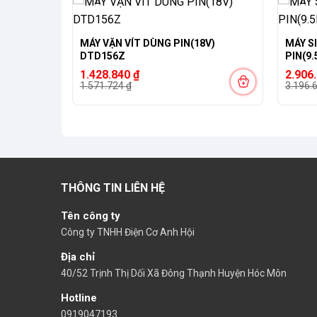
-9%
-9%
MÁY VẶN VÍT DÙNG PIN(18V)
MÁY S
W140DZ
DTD156Z
Giá
Giá
Giá
Giá
1.428.840
₫
2.906
gốc
hiện
gốc
hiện
1.571.724
₫
3.196.
là:
tại
là:
tại
1.571.724 ₫.
là:
3.196.
là:
1.428.840 ₫.
2.906.
THÔNG TIN LIÊN HỆ
Tên công ty
Công ty TNHH Điện Cơ Anh Hội
Địa chỉ
40/52 Trịnh Thị Dối Xã Đông Thạnh Huyện Hóc Môn
Hotline
0919047193