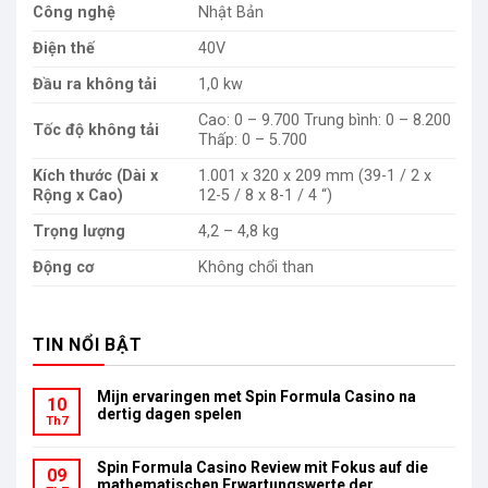
Công nghệ
Nhật Bản
Điện thế
40V
Đầu ra không tải
1,0 kw
Cao: 0 – 9.700 Trung bình: 0 – 8.200
Tốc độ không tải
Thấp: 0 – 5.700
Kích thước (Dài x
1.001 x 320 x 209 mm (39-1 / 2 x
Rộng x Cao)
12-5 / 8 x 8-1 / 4 “)
Trọng lượng
4,2 – 4,8 kg
Động cơ
Không chổi than
TIN NỔI BẬT
Mijn ervaringen met Spin Formula Casino na
10
dertig dagen spelen
Th7
Spin Formula Casino Review mit Fokus auf die
09
mathematischen Erwartungswerte der