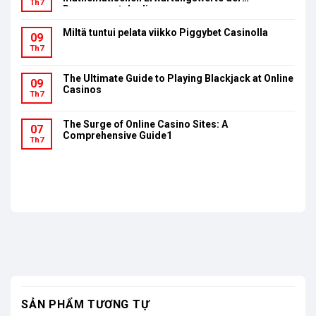
Th7
Bonusumsatzbedingungen
Miltä tuntui pelata viikko Piggybet Casinolla
09
Th7
The Ultimate Guide to Playing Blackjack at Online
09
Casinos
Th7
The Surge of Online Casino Sites: A
07
Comprehensive Guide1
Th7
SẢN PHẨM TƯƠNG TỰ