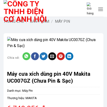
Bỏ
qua
nội
dung
TRANG CHỦ
/
SẢN PHẨM
/
MÁY PIN
-9%
Chia sẻ:
Máy cưa xích dùng pin 40V Makita
UC007GZ (Chưa Pin & Sạc)
Danh mục:
Máy Pin
Thương hiệu:
MAKITA