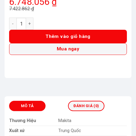
Giá
Giá
6.748.056
₫
gốc
hiện
7.422.862
₫
là:
tại
Máy cưa xích dùng pin 40V Makita UC007GZ (Chưa Pin & Sạc)
7.422.862 ₫.
là:
6.748.056 ₫.
Thêm vào giỏ hàng
Mua ngay
MÔ TẢ
ĐÁNH GIÁ (0)
Thương Hiệu
Makita
Xuất xứ
Trung Quốc