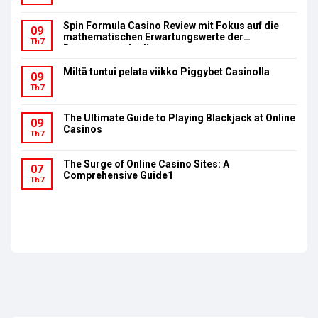
Spin Formula Casino Review mit Fokus auf die
09
mathematischen Erwartungswerte der
Th7
Bonusumsatzbedingungen
Miltä tuntui pelata viikko Piggybet Casinolla
09
Th7
The Ultimate Guide to Playing Blackjack at Online
09
Casinos
Th7
The Surge of Online Casino Sites: A
07
Comprehensive Guide1
Th7