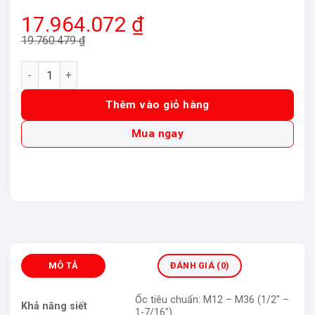
Giá
Giá
17.964.072
₫
gốc
hiện
19.760.479
₫
là:
tại
Máy siết bu lông Makita TW001GM201 dùng pin (19MM/BL) (
19.760.479 ₫.
là:
17.964.072 ₫.
Thêm vào giỏ hàng
Mua ngay
MÔ TẢ
ĐÁNH GIÁ (0)
Ốc tiêu chuẩn: M12 – M36 (1/2″ –
Khả năng siết
1-7/16″)