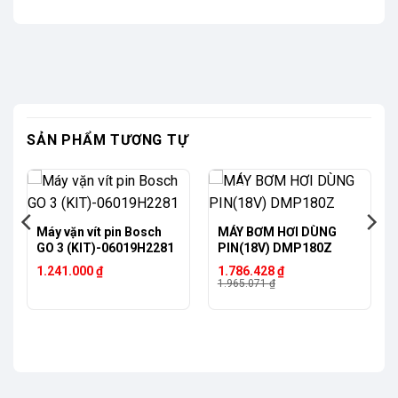
SẢN PHẨM TƯƠNG TỰ
-9%
Máy vặn vít pin Bosch
MÁY BƠM HƠI DÙNG
GO 3 (KIT)-06019H2281
PIN(18V) DMP180Z
Giá
Giá
1.241.000
₫
1.786.428
₫
gốc
hiện
1.965.071
₫
là:
tại
1.965.071 ₫.
là:
1.786.428 ₫.