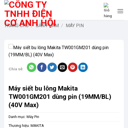
Bỏ
qua
nội
dung
TRANG CHỦ
/
SẢN PHẨM
/
MÁY PIN
-9%
Chia sẻ:
Máy siết bu lông Makita
TW001GM201 dùng pin (19MM/BL)
(40V Max)
Danh mục:
Máy Pin
Thương hiệu:
MAKITA