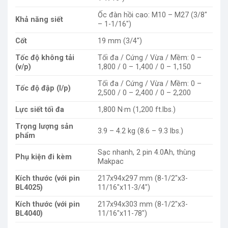
Ốc đàn hồi cao: M10 – M27 (3/8″
Khả năng siết
– 1-1/16″)
Cốt
19 mm (3/4″)
Tốc độ không tải
Tối đa / Cứng / Vừa / Mềm: 0 –
(v/p)
1,800 / 0 – 1,400 / 0 – 1,150
Tối đa / Cứng / Vừa / Mềm: 0 –
Tốc độ đập (l/p)
2,500 / 0 – 2,400 / 0 – 2,200
Lực siết tối đa
1,800 N·m (1,200 ft.lbs.)
Trọng lượng sản
3.9 – 4.2 kg (8.6 – 9.3 lbs.)
phẩm
Sạc nhanh, 2 pin 4.0Ah, thùng
Phụ kiện đi kèm
Makpac
Kích thước (với pin
217x94x297 mm (8-1/2″x3-
BL4025)
11/16″x11-3/4″)
Kích thước (với pin
217x94x303 mm (8-1/2″x3-
BL4040)
11/16″x11-78″)