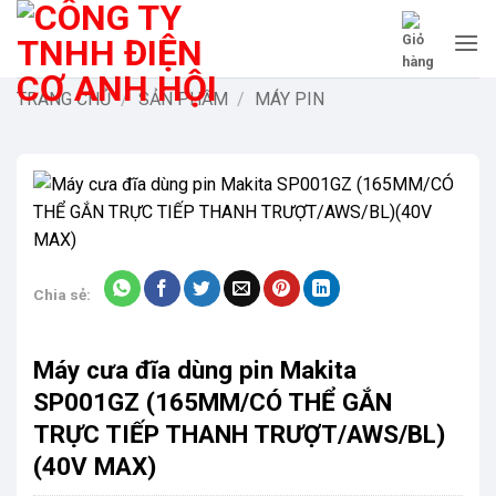
Bỏ
qua
nội
dung
TRANG CHỦ
/
SẢN PHẨM
/
MÁY PIN
Chia sẻ:
Máy cưa đĩa dùng pin Makita
SP001GZ (165MM/CÓ THỂ GẮN
TRỰC TIẾP THANH TRƯỢT/AWS/BL)
(40V MAX)