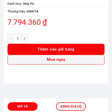
Danh mục:
Máy Pin
Thương hiệu:
MAKITA
7.794.360
₫
Máy cưa đĩa dùng pin Makita SP001GZ (165MM/CÓ THỂ GẮN
Thêm vào giỏ hàng
Mua ngay
MÔ TẢ
ĐÁNH GIÁ (0)