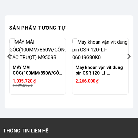
SẢN PHẨM TƯƠNG TỰ
-9%
MÁY MÀI
Máy khoan vặn vít dùng
GÓC(100MM/850W/CÔN
pin GSR 120-LI-
G TẮC TRƯỢT) M9509B
06019G80K0
Giá
Giá
1.035.720
₫
2.266.000
₫
gốc
hiện
1.139.292
₫
là:
tại
1.139.292 ₫.
là:
1.035.720 ₫.
THÔNG TIN LIÊN HỆ